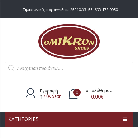
Τηλεφωνικές παραγγελίες:
25210.33155
,
693 478 0050
Products
search
Το καλάθι μου
Εγγραφή
0
ή
Σύνδεση
0,00
€
ΚΑΤΗΓΟΡΙΕΣ
Δεν υπάρχουν προϊόντα στο
καλάθι.
ΑΡΧΙΚΗ