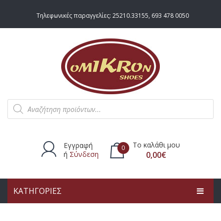
Τηλεφωνικές παραγγελίες:
25210.33155
,
693 478 0050
Products
search
Το καλάθι μου
Εγγραφή
0
ή
Σύνδεση
0,00
€
ΚΑΤΗΓΟΡΙΕΣ
Δεν υπάρχουν προϊόντα στο
καλάθι.
ΑΡΧΙΚΗ