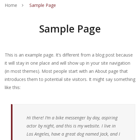
Home
Sample Page
ΑΓΟΡΙ
ΚΟΡΙΤΣΙ
ΑΘΛΗΤΙΚΑ
Sample Page
ΑΝΔΡΙΚΑ
ΠΕΔΙΛΑ
ΑΘΛΗΤΙΚΑ
ΓΥΝΑΙΚΕΙΑ
ΣΑΓΙΟΝΑΡΕΣ
ΠΕΔΙΛΑ
ΣΑΓΙΟΝΑΡΕΣ
This is an example page. It’s different from a blog post because
ΠΙΤΖΑΜΕΣ
ΠΑΝΤOΦΛΑΚΙΑ-ΠΕΔΙΛΑΚΙA ΘΑΛΑΣΣΗΣ
ΣΑΓΙΟΝΑΡΕΣ
ΠΑΝΤΟΦΛΕΣ ΕΞΟΔΟΥ
ΣΑΓΙΟΝΑΡΕΣ
it will stay in one place and will show up in your site navigation
(in most themes). Most people start with an About page that
ΚΑΛΤΣΕΣ
CASUAL – SNEAKERS
ΠΑΝΤΟΦΛΑΚΙΑ-ΠΕΔΙΛΑΚΙΑ ΘΑΛΑΣΣΗΣ
ΑΘΛΗΤΙΚΑ – CASUAL
ΠΑΝΤΟΦΛΕΣ ΣΑΝΔΑΛΙΑ
ΠΙΤΖΑΜΕΣ ΑΓΟΡΙ ΚΑΛΟΚΑΙΡΙΝΕΣ
introduces them to potential site visitors. It might say something
ΠΡΟΣΦΟΡΕΣ
ΠΑΝΤΟΦΛΕΣ ΧΕΙΜΕΡΙΝΕΣ
ΜΠΑΛΑΡΙΝΕΣ
ΠΕΔΙΛΑ – ΣΑΝΔΑΛΙΑ
ΑΘΛΗΤΙΚΑ – CASUAL
ΠΙΤΖΑΜΕΣ ΚΟΡΙΤΣΙ ΚΑΛΟΚΑΙΡΙΝΕΣ
ΑΓΟΡΙ ΚΑΛΤΣΕΣ
like this:
10 € ΥΠΟΛΟΙΠΑ
ΠΑΝΤΟΦΛΑΚΙΑ ΚΛΕΙΣΤΑ
CASUAL – SNEAKERS
ΠΑΝΤΟΦΛΕΣ ΧΕΙΜΕΡΙΝΕΣ
ΠΕΔΙΛΑ ΧΑΜΗΛΑ
ΠΙΤΖΑΜΕΣ ΓΥΝΑΙΚΕΙΕΣ ΚΑΛΟΚΑΙΡΙΝΕΣ
ΣΕΤ ΚΑΛΤΣΕΣ ΑΓΟΡΙ
ΑΓΟΡΙ ΚΑΛΟΚΑΙΡΙ
ΑΝΑΤΟΜΙΚΑ ΠΑΝΤΟΦΛΑΚΙΑ
ΠΑΝΤΟΦΛΕΣ ΧΕΙΜΕΡΙΝΕΣ
ΔΕΡΜΑΤΙΝΕΣ – ΑΝΑΤΟΜΙΚΕΣ
ΠΕΔΙΛΑ ΤΑΚΟΥΝΙ
ΠΙΤΖΑΜΕΣ ΑΝΔΡΙΚΕΣ ΚΑΛΟΚΑΙΡΙΝΕΣ
ΑΓΟΡΙ ΒΕΝΤΟΥΖΑΚΙΑ
ΚΟΡΙΤΣΙ ΚΑΛΟΚΑΙΡΙ
ΑΓΟΡΙ 10 € ΚΑΛΟΚΑΙΡΙ
Hi there! I’m a bike messenger by day, aspiring
ΜΠΟΤΑΚΙΑ
ΠΑΝΤΟΦΛΑΚΙΑ ΚΛΕΙΣΤΑ
ΜΠΟΤΑΚΙΑ
ΠΛΑΤΦΟΡΜΕΣ ΠΕΔΙΛΑ
ΠΙΤΖΑΜΕΣ ΑΓΟΡΙ ΧΕΙΜΕΡΙΝΕΣ
ΚΟΡΙΤΣΙ ΚΑΛΤΣΕΣ
ΑΝΔΡΙΚΑ ΚΑΛΟΚΑΙΡΙ
ΚΟΡΙΤΣΙ 10 € ΚΑΛΟΚΑΙΡΙ
actor by night, and this is my website. I live in
Los Angeles, have a great dog named Jack, and I
ΓΑΛΟΤΣΕΣ
ΑΝΑΤΟΜΙΚΑ ΠΑΝΤΟΦΛΑΚΙΑ
ΠΑΝΤΟΦΛΕΣ ΚΛΕΙΣΤΕΣ
ΓΟΒΕΣ
ΠΙΤΖΑΜΕΣ ΚΟΡΙΤΣΙ ΧΕΙΜΕΡΙΝΕΣ
ΣΕΤ ΚΑΛΤΣΕΣ ΚΟΡΙΤΣΙ
ΓΥΝΑΙΚΕΙΑ ΚΑΛΟΚΑΙΡΙ
ΑΝΔΡΙΚΑ 10 € ΚΑΛΟΚΑΙΡΙ