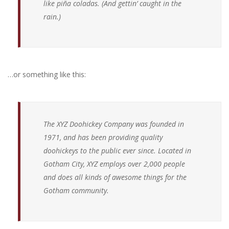
like piña coladas. (And gettin’ caught in the
ΖΩΑΚΙΑ
ΜΠΟΤΑΚΙΑ
ΖΩΑΚΙΑ
ΑΝΑΤΟΜΙΚΑ ΠΑΠΟΥΤΣΙΑ – ΜΟΚΑΣΙΝΙΑ
ΠΙΤΖΑΜΕΣ ΓΥΝΑΙΚΕΙΕΣ ΧΕΙΜΕΡΙΝΕΣ
ΚΟΡΙΤΣΙ ΒΕΝΤΟΥΖΑΚΙΑ
ΑΓΟΡΙ ΧΕΙΜΩΝΑΣ
ΓΥΝΑΙΚΕΙΑ 10 € ΚΑΛΟΚΑΙΡΙ
rain.)
ΓΑΛΟΤΣΕΣ
ΣΑΜΠΩ ΑΝΑΤΟΜΙΚΑ
ΠΙΤΖΑΜΕΣ ΑΝΔΡΙΚΕΣ ΧΕΙΜΕΡΙΝΕΣ
ΑΝΔΡΙΚΕΣ ΚΑΛΤΣΕΣ
ΚΟΡΙΤΣΙ ΧΕΙΜΩΝΑΣ
ΑΓΟΡΙ 10 € ΧΕΙΜΩΝΑΣ
ΖΩΑΚΙΑ
ΠΑΝΤΟΦΛΕΣ ΧΕΙΜΕΡΙΝΕΣ
ΣΕΤ ΑΝΔΡΙΚΕΣ ΚΑΛΤΣΕΣ
ΑΝΔΡΙΚΑ ΧΕΙΜΩΝΑΣ
ΚΟΡΙΤΣΙ 10 € ΧΕΙΜΩΝΑΣ
ΔΕΡΜΑΤΙΝΕΣ – ΑΝΑΤΟΜΙΚΕΣ
ΓΥΝΑΙΚΕΙΕΣ ΚΑΛΤΣΕΣ
ΓΥΝΑΙΚΕΙΑ ΧΕΙΜΩΝΑΣ
ΑΝΔΡΙΚΑ 10 € ΧΕΙΜΩΝΑΣ
…or something like this:
ΠΑΝΤΟΦΛΕΣ ΚΛΕΙΣΤΕΣ
ΣΕΤ ΓΥΝΑΙΚΕΙΕΣ ΚΑΛΤΣΕΣ
ΓΥΝΑΙΚΕΙΑ 10 € ΧΕΙΜΩΝΑΣ
ΜΠΟΤΑΚΙΑ
The XYZ Doohickey Company was founded in
ΖΩΑΚΙΑ
1971, and has been providing quality
doohickeys to the public ever since. Located in
Gotham City, XYZ employs over 2,000 people
and does all kinds of awesome things for the
Gotham community.