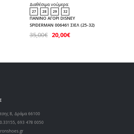
Διαθέσιμα νούμερα:
25
29
27
28
29
32
SNEAKER
ΠΑΝΙΝΟ ΑΓΟΡΙ DISNEY
SD26043
SPIDERMAN 006461 ΣΙΕΛ (25-32)
30,00
35,00
€
20,00
€
Ε
τσης 8, Δράμα 66100
0.33155
,
693 478 0050
kronshoes.gr