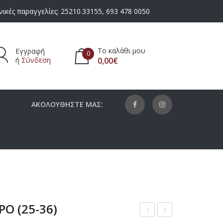
ικές παραγγελίες:
25210.33155
,
693 478 0050
Το καλάθι μου
Εγγραφή
0
ή
Σύνδεση
0,00
€
πάρχουν προϊόντα στο καλάθι.
ΑΚΟΛΟΥΘΗΣΤΕ ΜΑΣ:
Ο (25-36)