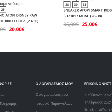
σιμα νούμερα:
28
30
31
25
SNEAKER ΑΓΟΡΙ SMART KIDS
ΝΟ ΑΓΟΡΙ DISNEY PAW
SD23017 ΜΠΛΕ (28-38)
L 006333 ΣΙΕΛ (23-30)
35,00
€
25,00
€
00
€
20,00
€
ΦΟΡΙΕΣ
Ο ΛΟΓΑΡΙΑΣΜΟΣ ΜΟΥ
ΕΠΙΚΟΙΝΩΝΗΣΤ
εία
Ο λογαριασμός μου
Διεύθυνση: Κονί
Τηλέφωνο:
2521
 Πληρωμής
Ιστορικό Παραγγελιών
Email: info@omi