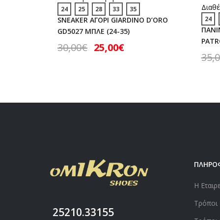
Διαθέ
24
25
28
33
35
24
SNEAKER ΑΓΟΡΙ GIARDINO D’ORO
ΠΑΝΙ
GD5027 ΜΠΛΕ (24-35)
PATRO
30,00
€
25,00
€
35,
ΠΛΗΡΟ
Η Εταιρ
Τρόποι
25210.33155