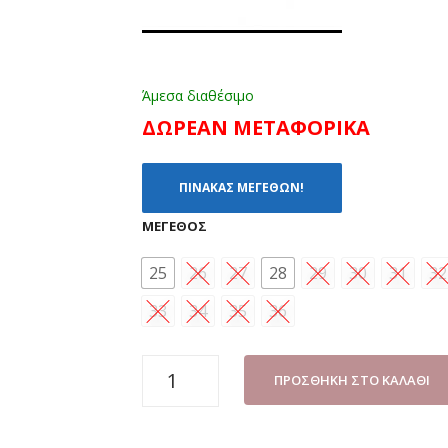
Άμεσα διαθέσιμο
ΔΩΡΕΑΝ ΜΕΤΑΦΟΡΙΚΑ
ΠΙΝΑΚΑΣ ΜΕΓΕΘΩΝ!
ΜΈΓΕΘΟΣ
25
26
27
28
29
30
31
32
33
34
35
36
SNEAKER
ΠΡΟΣΘΉΚΗ ΣΤΟ ΚΑΛΆΘΙ
BACIO
B653
ΜΑΥΡΟ