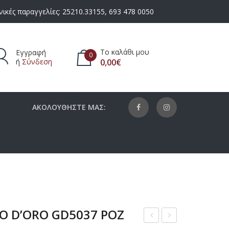
ικές παραγγελίες:
25210.33155
,
693 478 0050
Το καλάθι μου
Εγγραφή
0
ή
Σύνδεση
0,00
€
πάρχουν προϊόντα στο καλάθι.
ΑΚΟΛΟΥΘΗΣΤΕ ΜΑΣ:
)
NO D’ORO GD5037 ΡΟΖ