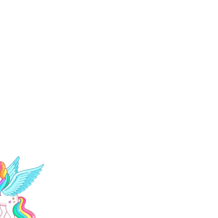
NE
ΘΛ
AKE
ΗΤΙ
R
ΚΟ
ΚΟ
ΚΟ
ΡΙΤ
ΡΙΤ
ΣΙ
ΣΙ
GIA
GIA
RDI
RDI
NO
NO
D’O
D’O
RO
RO
GD
GD
503
504
7
5
ΑΣ
ΛΙΛ
ΠΡ
Α