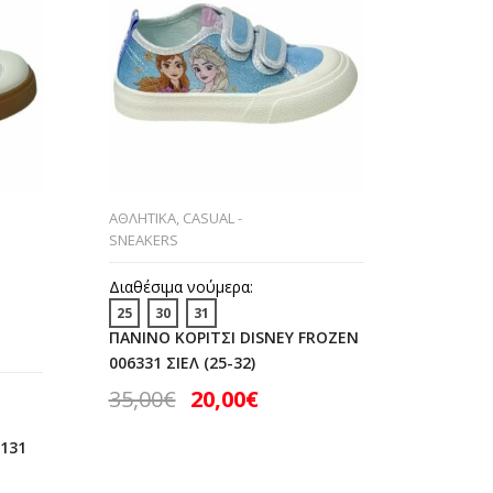
ΑΘΛΗΤΙΚΑ
,
CASUAL -
ΑΘΛΗΤΙΚ
SNEAKERS
SNEAKER
CASUAL -
Διαθέσιμα νούμερα:
Διαθέσι
25
30
31
30
ΠΑΝΙΝΟ ΚΟΡΙΤΣΙ DISNEY FROZEN
SNEAKER
006331 ΣΙΕΛ (25-32)
36)
35,00
€
20,00
€
30,00
131