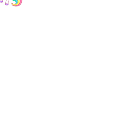
Ο
(24
(22
-
-
35)
35)