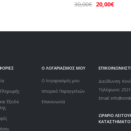
30,00
€
20,00
€
ΦΟΡΙΕΣ
Ο ΛΟΓΑΡΙΑΣΜΟΣ ΜΟΥ
ΕΠΙΚΟΙΝΩΝΗΣΤ
εία
Ο λογαριασμός μου
Διεύθυνση: Κονί
Τηλέφωνο:
2521
 Πληρωμής
Ιστορικό Παραγγελιών
Email: info@omi
και Έξοδα
Επικοινωνία
λής
ΩΡΑΡΙΟ ΛΕΙΤΟΥΡ
οφές
ΚΑΤΑΣΤΗΜΑΤΟ
ήσης