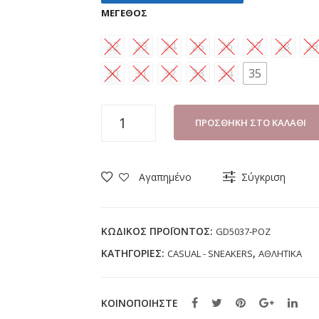
ΜΈΓΕΘΟΣ
22
23
24
25
26
27
28
29
30
31
32
33
34
35
SNEAKER
ΠΡΟΣΘΉΚΗ ΣΤΟ ΚΑΛΆΘΙ
ΚΟΡΙΤΣΙ
GIARDINO
D'ORO
Αγαπημένο
Σύγκριση
GD5037
ΡΟΖ
(22-
ΚΩΔΙΚΌΣ ΠΡΟΪΌΝΤΟΣ:
GD5037-ΡΟΖ
35)
ΚΑΤΗΓΟΡΊΕΣ:
,
CASUAL - SNEAKERS
ΑΘΛΗΤΙΚΑ
ποσότητα
ΚΟΙΝΟΠΟΙΗΣΤΕ