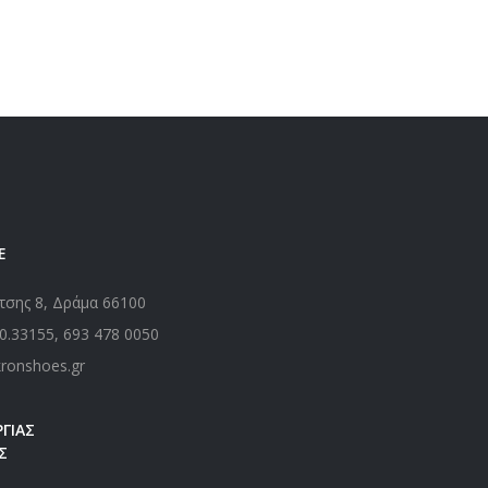
Ε
τσης 8, Δράμα 66100
0.33155
,
693 478 0050
kronshoes.gr
ΓΙΑΣ
Σ