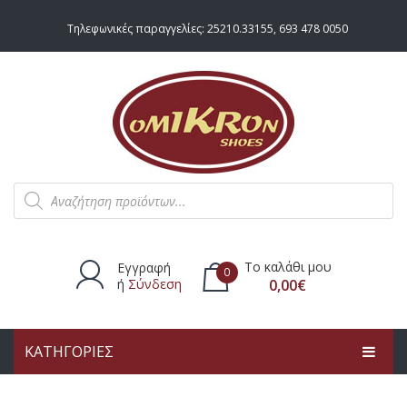
Τηλεφωνικές παραγγελίες:
25210.33155
,
693 478 0050
Products
search
Το καλάθι μου
Εγγραφή
0
ή
Σύνδεση
0,00
€
ΚΑΤΗΓΟΡΙΕΣ
Δεν υπάρχουν προϊόντα στο
καλάθι.
ΑΡΧΙΚΗ