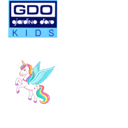
504
503
9
7
ΡΟ
ΡΟ
Ζ
Ζ
(20
(22
-
-
25)
35)