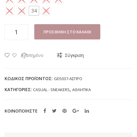
32
33
34
35
SNEAKER
ΠΡΟΣΘΉΚΗ ΣΤΟ ΚΑΛΆΘΙ
ΚΟΡΙΤΣΙ
GIARDINO
D'ORO
Αγαπημένο
Σύγκριση
GD5037
ΑΣΠΡΟ
(22-
ΚΩΔΙΚΌΣ ΠΡΟΪΌΝΤΟΣ:
GD5037-ΑΣΠΡΟ
35)
ΚΑΤΗΓΟΡΊΕΣ:
,
CASUAL - SNEAKERS
ΑΘΛΗΤΙΚΑ
ποσότητα
ΚΟΙΝΟΠΟΙΗΣΤΕ