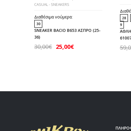
CASUAL - SNEAKERS
Διαθέ
Διαθέσιμα νούμερα:
28
30
9
SNEAKER BACIO B653 ΑΣΠΡΟ (25-
ΑΘΛΗ
36)
61007
30,00
€
25,00
€
59,
ΠΛΗΡΟ