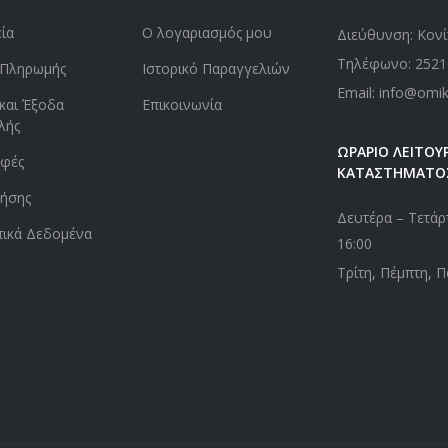
εία
Ο λογαριασμός μου
Διεύθυνση: Κονί
Τηλέφωνο:
2521
 Πληρωμής
Ιστορικό Παραγγελιών
Email: info@omi
και Έξοδα
Επικοινωνία
λής
ΩΡΑΡΙΟ ΛΕΙΤΟΥΡ
οφές
ΚΑΤΑΣΤΗΜΑΤΟ
ήσης
Δευτέρα – Τετάρτ
ικά Δεδομένα
16:00
Τρίτη, Πέμπτη, Π