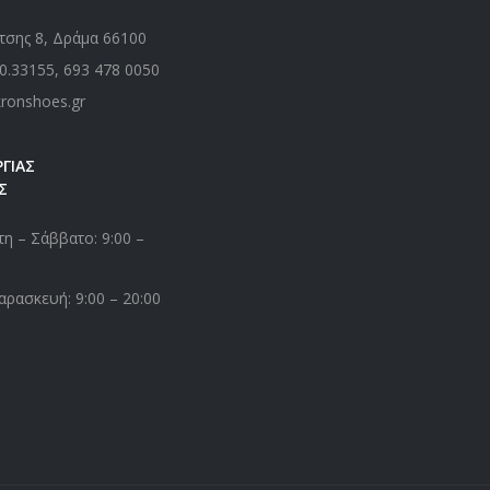
τσης 8, Δράμα 66100
0.33155
,
693 478 0050
kronshoes.gr
ΓΙΑΣ
Σ
η – Σάββατο: 9:00 –
αρασκευή: 9:00 – 20:00