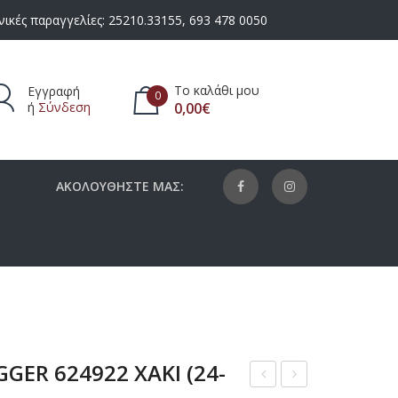
ικές παραγγελίες:
25210.33155
,
693 478 0050
Το καλάθι μου
Εγγραφή
0
ή
Σύνδεση
0,00
€
πάρχουν προϊόντα στο καλάθι.
ΑΚΟΛΟΥΘΗΣΤΕ ΜΑΣ:
GER 624922 ΧΑΚΙ (24-