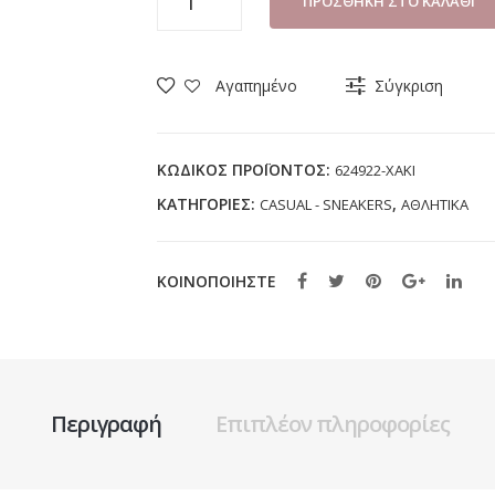
ΠΡΟΣΘΉΚΗ ΣΤΟ ΚΑΛΆΘΙ
ΑΓΟΡΙ
SAFETY
JOGGER
Αγαπημένο
Σύγκριση
624922
ΧΑΚΙ
(24-
ΚΩΔΙΚΌΣ ΠΡΟΪΌΝΤΟΣ:
624922-ΧΑΚΙ
32)
ΚΑΤΗΓΟΡΊΕΣ:
,
CASUAL - SNEAKERS
ΑΘΛΗΤΙΚΑ
ποσότητα
ΚΟΙΝΟΠΟΙΗΣΤΕ
Περιγραφή
Επιπλέον πληροφορίες