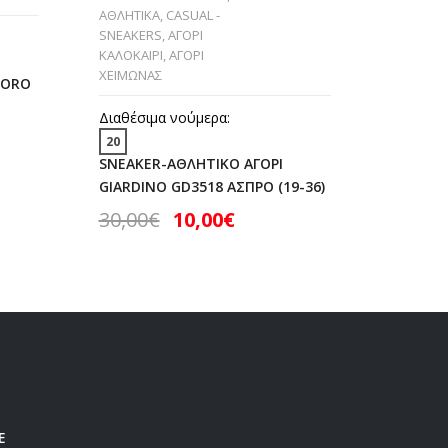
ΑΘΛΗΤΙΚΑ
,
CASUAL -
SNEAKERS
,
ΑΓΟΡΙ
Διαθέσι
ΚΑΛΟΚΑΙΡΙ
,
ΑΓΟΡΙ
25
29
ΧΕΙΜΩΝΑΣ
’ORO
SNEAKER
SD26043
Διαθέσιμα νούμερα:
30,00
20
SNEAKER-ΑΘΛΗΤΙΚΟ ΑΓΟΡΙ
GIARDINO GD3518 ΑΣΠΡΟ (19-36)
30,00
€
10,00
€
Ε