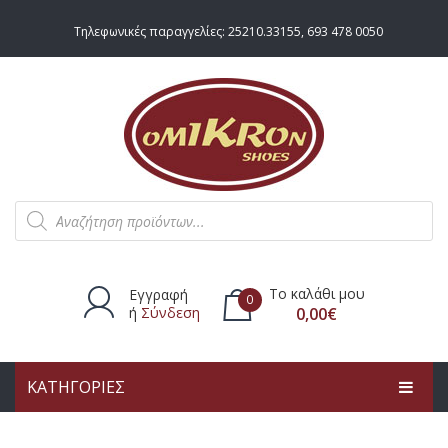
Τηλεφωνικές παραγγελίες:
25210.33155
,
693 478 0050
Products
search
Το καλάθι μου
Εγγραφή
0
ή
Σύνδεση
0,00
€
ΚΑΤΗΓΟΡΙΕΣ
Δεν υπάρχουν προϊόντα στο
καλάθι.
ΑΡΧΙΚΗ