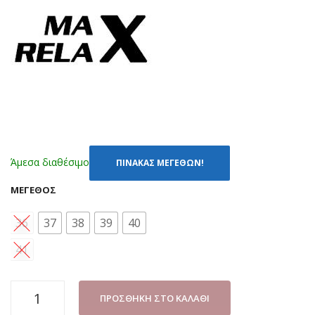
Α
334
ΦΟ
ΥΞ
(24
-
35)
Άμεσα διαθέσιμο
ΠΙΝΑΚΑΣ ΜΕΓΕΘΩΝ!
ΜΈΓΕΘΟΣ
36
37
38
39
40
41
ΣΑΜΠΩ
ΠΡΟΣΘΉΚΗ ΣΤΟ ΚΑΛΆΘΙ
ΓΥΝΑΙΚΕΙΟ