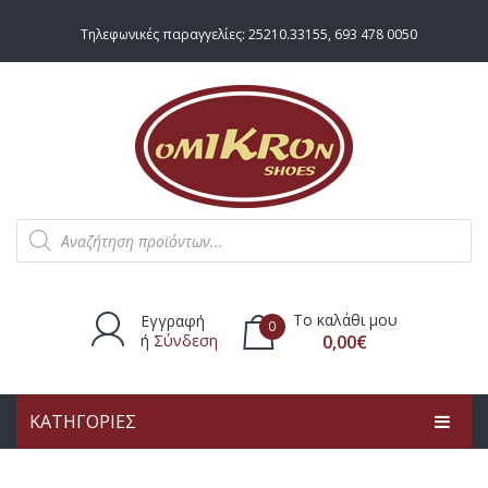
Τηλεφωνικές παραγγελίες:
25210.33155
,
693 478 0050
Products
search
Το καλάθι μου
Εγγραφή
0
ή
Σύνδεση
0,00
€
ΚΑΤΗΓΟΡΙΕΣ
Δεν υπάρχουν προϊόντα στο
καλάθι.
ΑΡΧΙΚΗ