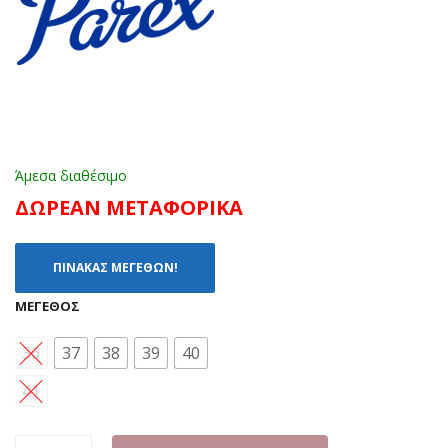
.B
.PI
ΜΑ
ΡΟ
ΥΡ
Ζ
Ο
Άμεσα διαθέσιμο
ΔΩΡΕΑΝ ΜΕΤΑΦΟΡΙΚΑ
ΠΙΝΑΚΑΣ ΜΕΓΕΘΩΝ!
ΜΈΓΕΘΟΣ
36
37
38
39
40
41