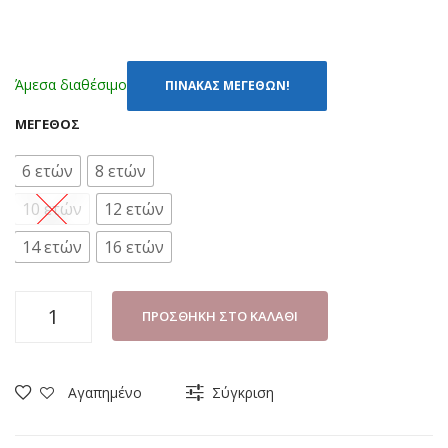
Άμεσα διαθέσιμο
ΠΙΝΑΚΑΣ ΜΕΓΕΘΩΝ!
ΜΈΓΕΘΟΣ
6 ετών
8 ετών
10 ετών
12 ετών
14 ετών
16 ετών
ΠΙΤΖΑΜΑ
ΠΡΟΣΘΉΚΗ ΣΤΟ ΚΑΛΆΘΙ
ΚΟΡΙΤΣΙ
NINA
CLUB
Αγαπημένο
Σύγκριση
152
ΡΟΖ