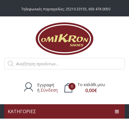
Τηλεφωνικές παραγγελίες:
25210.33155
,
693 478 0050
Products
search
Το καλάθι μου
Εγγραφή
0
ή
Σύνδεση
0,00
€
ΚΑΤΗΓΟΡΙΕΣ
Δεν υπάρχουν προϊόντα στο
καλάθι.
ΑΡΧΙΚΗ