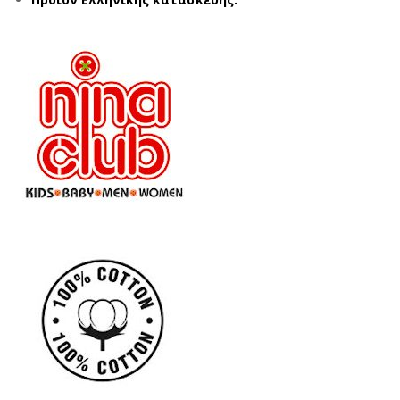
CU
ΠΕ
BA
ΤΡ
NIT
ΟΛ
AS
(6-
SD6
16
710
ΕΤ
3
ΩΝ)
ΑΣ
ΠΡ
Ο