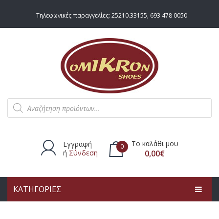
Τηλεφωνικές παραγγελίες:
25210.33155
,
693 478 0050
Products
search
Το καλάθι μου
Εγγραφή
0
ή
Σύνδεση
0,00
€
ΚΑΤΗΓΟΡΙΕΣ
Δεν υπάρχουν προϊόντα στο
καλάθι.
ΑΡΧΙΚΗ