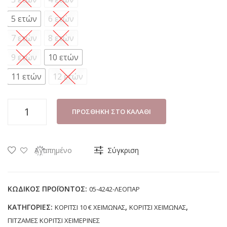
5 ετών
6 ετών
7 ετών
8 ετών
9 ετών
10 ετών
11 ετών
12 ετών
ΠΙΤΖΑΜΑ
ΠΡΟΣΘΉΚΗ ΣΤΟ ΚΑΛΆΘΙ
ΚΟΡΙΤΣΙ
NANCY-
DIMO
Αγαπημένο
Σύγκριση
05-
4242
ΛΕΟΠΑΡ
ΚΩΔΙΚΌΣ ΠΡΟΪΌΝΤΟΣ:
05-4242-ΛΕΟΠΑΡ
(3-
ΚΑΤΗΓΟΡΊΕΣ:
,
,
ΚΟΡΙΤΣΙ 10 € ΧΕΙΜΩΝΑΣ
ΚΟΡΙΤΣΙ ΧΕΙΜΩΝΑΣ
12
ΠΙΤΖΑΜΕΣ ΚΟΡΙΤΣΙ ΧΕΙΜΕΡΙΝΕΣ
ΕΤΩΝ)