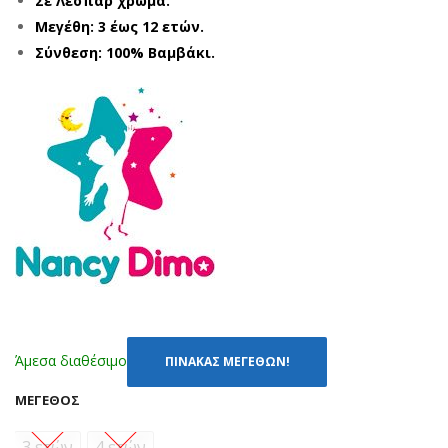
Σε Λεοπάρ χρώμα.
01-
01-
Μεγέθη: 3 έως 12 ετών.
417
123
Σύνθεση: 100% Βαμβάκι.
9
47
ΓΚΡ
ΡΟ
Ι (S-
Ζ
XXL
(1-
)
11
ΕΤ
ΩΝ)
Άμεσα διαθέσιμο
ΠΙΝΑΚΑΣ ΜΕΓΕΘΩΝ!
ΜΈΓΕΘΟΣ
3 ετών
4 ετών