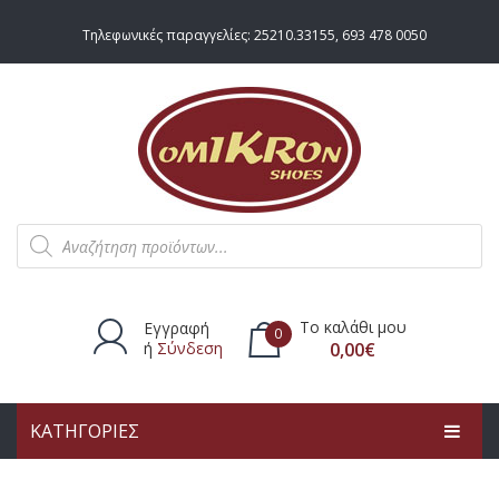
Τηλεφωνικές παραγγελίες:
25210.33155
,
693 478 0050
Products
search
Το καλάθι μου
Εγγραφή
0
ή
Σύνδεση
0,00
€
ΚΑΤΗΓΟΡΙΕΣ
Δεν υπάρχουν προϊόντα στο
καλάθι.
ΑΡΧΙΚΗ