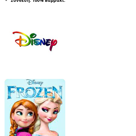
Σύνθεση: 100% Βαμβάκι.
A
EN
EV2
UE
003
201
ΑΣ
2
ΠΡ
ΣΙΕ
Ο
Λ
(3-
(4-
6
8
ΕΤ
ΕΤ
ΩΝ)
ΩΝ)