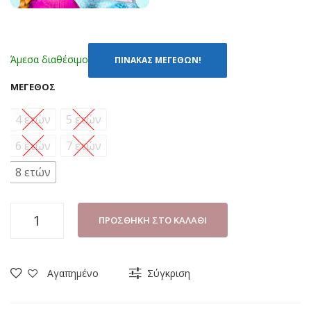
Άμεσα διαθέσιμο
ΠΙΝΑΚΑΣ ΜΕΓΕΘΩΝ!
ΜΈΓΕΘΟΣ
4 ετών
5 ετών
6 ετών
7 ετών
8 ετών
ΠΙΤΖΑΜΑ
ΠΡΟΣΘΉΚΗ ΣΤΟ ΚΑΛΆΘΙ
ΚΟΡΙΤΣΙ
DISNEY
FROZEN
Αγαπημένο
Σύγκριση
UE2012
ΑΣΠΡΟ