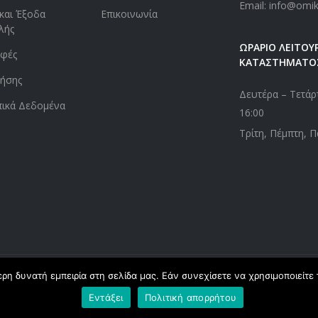
Email: info@omi
και Έξοδα
Επικοινωνία
λής
ΩΡΑΡΙΟ ΛΕΙΤΟΥΡ
οφές
ΚΑΤΑΣΤΗΜΑΤΟ
ήσης
Δευτέρα – Τετάρτ
ικά Δεδομένα
16:00
Τρίτη, Πέμπτη, Π
η δυνατή εμπειρία στη σελίδα μας. Εάν συνεχίσετε να χρησιμοποιείτε 
ed. Powered by
webApplications
Εντάξει
Πολιτική απορρήτου