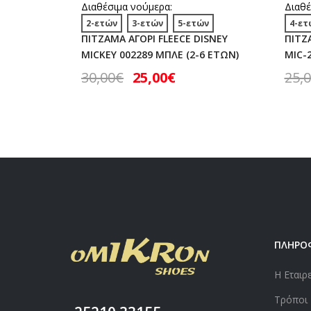
Διαθέσιμα νούμερα:
Διαθέ
2-ετών
3-ετών
5-ετών
4-ετ
ΠΙΤΖΑΜΑ ΑΓΟΡΙ FLEECE DISNEY
ΠΙΤΖ
MICKEY 002289 ΜΠΛΕ (2-6 ΕΤΩΝ)
MIC-
30,00
€
25,00
€
25,
ΠΛΗΡΟ
Η Εταιρ
Τρόποι