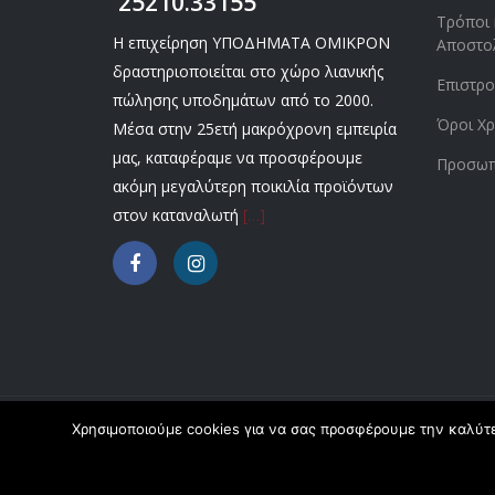
25210.33155
Τρόποι 
Η επιχείρηση ΥΠΟΔΗΜΑΤΑ ΟΜΙΚΡΟΝ
Αποστο
δραστηριοποιείται στο χώρο λιανικής
Επιστρ
πώλησης υποδημάτων από το 2000.
Όροι Χρ
Μέσα στην 25ετή μακρόχρονη εμπειρία
μας, καταφέραμε να προσφέρουμε
Προσωπ
ακόμη μεγαλύτερη ποικιλία προϊόντων
στον καταναλωτή
[…]
Χρησιμοποιούμε cookies για να σας προσφέρουμε την καλύτερ
Copyright © 2020 Omikronshoes.gr. All Right Reserv