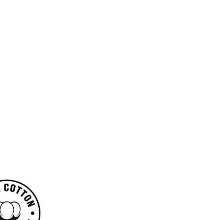
ΙΤΖ
ΙΤΖ
ΑΜ
ΑΜ
Α
Α
ΑΝ
ΑΓ
ΔΡΙ
ΟΡΙ
ΚΗ
FLE
NIN
ECE
A
DIS
CLU
NE
B
Y
715
SPI
ΜΠ
DE
ΛΕ
RM
(S –
AN
XXL
SPS
)
520