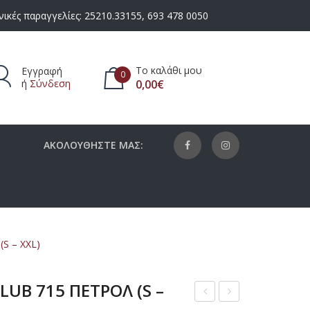
ικές παραγγελίες:
25210.33155
,
693 478 0050
Το καλάθι μου
Εγγραφή
0
ή
Σύνδεση
0,00
€
πάρχουν προϊόντα στο καλάθι.
ΑΚΟΛΟΥΘΗΣΤΕ ΜΑΣ:
S – XXL)
UB 715 ΠΕΤΡΟΛ (S –