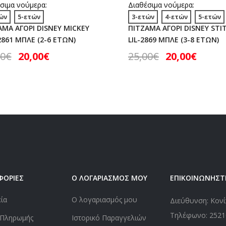
σιμα νούμερα:
Διαθέσιμα νούμερα:
ών
5-ετών
3-ετών
4-ετών
5-ετών
ΑΜΑ ΑΓΟΡΙ DISNEY MICKEY
ΠΙΤΖΑΜΑ ΑΓΟΡΙ DISNEY STI
2861 ΜΠΛΕ (2-6 ΕΤΩΝ)
LIL-2869 ΜΠΛΕ (3-8 ΕΤΩΝ)
00
€
20,00
€
25,00
€
20,00
€
ΦΟΡΙΕΣ
Ο ΛΟΓΑΡΙΑΣΜΟΣ ΜΟΥ
ΕΠΙΚΟΙΝΩΝΗΣΤ
εία
Ο λογαριασμός μου
Διεύθυνση: Κονί
Τηλέφωνο:
2521
 Πληρωμής
Ιστορικό Παραγγελιών