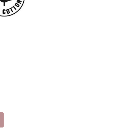
417
17
ΜΑ
ΥΡ
Ο
(2-
8
ΕΤ
ΩΝ)