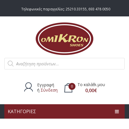
Τηλεφωνικές παραγγελίες:
25210.33155
,
693 478 0050
Products
search
Το καλάθι μου
Εγγραφή
0
ή
Σύνδεση
0,00
€
ΚΑΤΗΓΟΡΙΕΣ
Δεν υπάρχουν προϊόντα στο
καλάθι.
ΑΡΧΙΚΗ