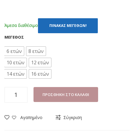
Άμεσα διαθέσιμο
ΠΙΝΑΚΑΣ ΜΕΓΕΘΩΝ!
ΜΈΓΕΘΟΣ
6 ετών
8 ετών
10 ετών
12 ετών
14 ετών
16 ετών
ΠΙΤΖΑΜΑ
ΠΡΟΣΘΉΚΗ ΣΤΟ ΚΑΛΆΘΙ
ΑΓΟΡΙ
NINA
CLUB
Αγαπημένο
Σύγκριση
790
ΓΚΡΙ