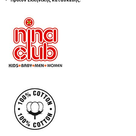
ΛΕ
ΛΕ
(6-
(12
16
-16
ΕΤ
ΕΤ
ΩΝ)
ΩΝ)