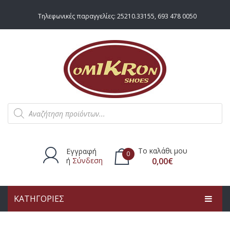
Τηλεφωνικές παραγγελίες:
25210.33155
,
693 478 0050
Products
search
Το καλάθι μου
Εγγραφή
0
ή
Σύνδεση
0,00
€
ΚΑΤΗΓΟΡΙΕΣ
Δεν υπάρχουν προϊόντα στο
καλάθι.
ΑΡΧΙΚΗ