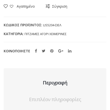
DISNEY
Αγαπημένο
Σύγκριση
STITCH
LIS5204
ΣΙΕΛ
ΚΩΔΙΚΌΣ ΠΡΟΪΌΝΤΟΣ:
LIS5204-ΣΙΕΛ
(2-
ΚΑΤΗΓΟΡΊΑ:
ΠΙΤΖΑΜΕΣ ΑΓΟΡΙ ΧΕΙΜΕΡΙΝΕΣ
8
ΕΤΩΝ)
ποσότητα
ΚΟΙΝΟΠΟΙΗΣΤΕ
Περιγραφή
Επιπλέον πληροφορίες