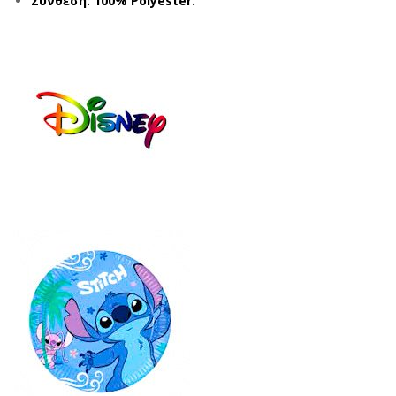
Σύνθεση: 100% Polyester.
DE
TC
RM
H
AN
LIS
SPS
520
520
4
417
ΜΠ
17
ΛΕ
ΚΟ
(2-
ΚΚΙ
8
ΝΟ
ΕΤ
(2-
ΩΝ)
8
ΕΤ
ΩΝ)