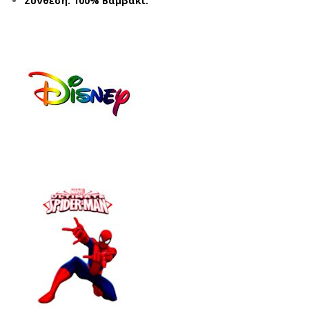
Σύνθεση: 100% Βαμβάκι.
292
AN
ΜΠ
002
ΛΕ
649
(2-
ΣΙΕ
6
Λ
ΕΤ
(3-
ΩΝ)
7
ΕΤ
ΩΝ)