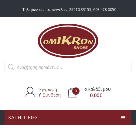
Τηλεφωνικές παραγγελίες:
25210.33155
,
693 478 0050
Products
search
Το καλάθι μου
Εγγραφή
0
ή
Σύνδεση
0,00
€
ΚΑΤΗΓΟΡΙΕΣ
Δεν υπάρχουν προϊόντα στο
καλάθι.
ΑΡΧΙΚΗ