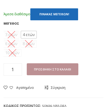
Άμεσα διαθέσιμο
ΠΙΝΑΚΑΣ ΜΕΓΕΘΩΝ!
ΜΈΓΕΘΟΣ
3 ετών
4 ετών
6 ετών
8 ετών
10 ετών
ΠΙΤΖΑΜΑ
ΠΡΟΣΘΉΚΗ ΣΤΟ ΚΑΛΆΘΙ
ΑΓΟΡΙ
DISNEY
SONIC
Αγαπημένο
Σύγκριση
SON36-
1055
ΣΙΕΛ
ΚΩΔΙΚΌΣ ΠΡΟΪΌΝΤΟΣ:
SON36-1055-ΣΙΕΛ