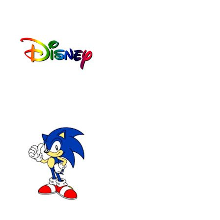
N3
EV2
6-
009
105
ΜΠ
5
ΛΕ
ΜΠ
(4-
ΛΕ
10
(3-
ΕΤ
10
ΩΝ)
ΕΤ
ΩΝ)