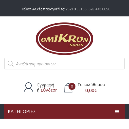
Τηλεφωνικές παραγγελίες:
25210.33155
,
693 478 0050
Products
search
Το καλάθι μου
Εγγραφή
0
ή
Σύνδεση
0,00
€
ΚΑΤΗΓΟΡΙΕΣ
Δεν υπάρχουν προϊόντα στο
καλάθι.
ΑΡΧΙΚΗ