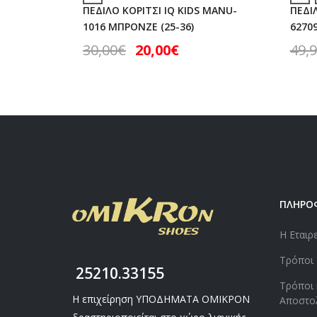
ΠΕΔΙΛΟ ΚΟΡΙΤΣΙ IQ KIDS MANU-
ΠΕΔΙ
1016 ΜΠΡΟΝΖΕ (25-36)
62709
30,00
€
20,00
€
49,
ΠΛΗΡΟ
Η Εταιρ
Τρόποι
25210.33155
Τρόποι 
Η επιχείρηση ΥΠΟΔΗΜΑΤΑ ΟΜΙΚΡΟΝ
Αποστο