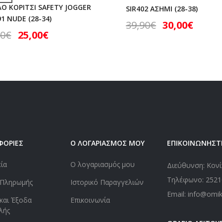
ΛΟ ΚΟΡΙΤΣΙ SAFETY JOGGER
SIR402 ΑΣΗΜΙ (28-38)
1 NUDE (28-34)
39,90
€
30,00
€
90
€
25,00
€
ΦΟΡΙΕΣ
Ο ΛΟΓΑΡΙΑΣΜΟΣ ΜΟΥ
ΕΠΙΚΟΙΝΩΝΗΣΤ
εία
Ο λογαριασμός μου
Διεύθυνση: Κονί
Τηλέφωνο:
2521
 Πληρωμής
Ιστορικό Παραγγελιών
Email: info@omi
και Έξοδα
Επικοινωνία
λής