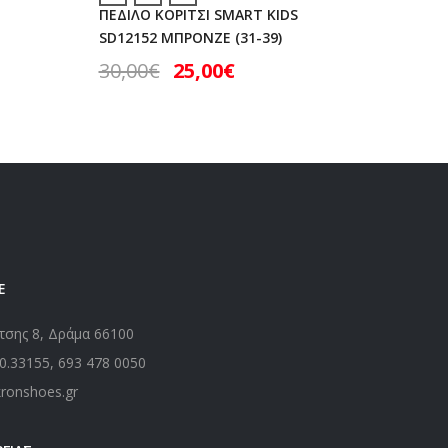
ΠΕΔΙΛΟ ΚΟΡΙΤΣΙ SMART KIDS
ΑΣΠΡΟ (
SD12152 ΜΠΡΟΝΖΕ (31-39)
43,00
30,00
€
25,00
€
Ε
τσης 8, Δράμα 66100
0.33155
,
693 478 0050
kronshoes.gr