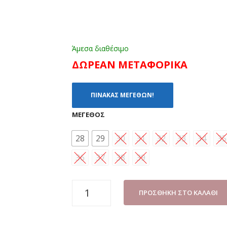
Άμεσα διαθέσιμο
ΔΩΡΕΑΝ ΜΕΤΑΦΟΡΙΚΑ
ΠΙΝΑΚΑΣ ΜΕΓΕΘΩΝ!
ΜΈΓΕΘΟΣ
28
29
30
31
32
33
34
35
36
37
38
39
ΠΕΔΙΛΟ
ΠΡΟΣΘΉΚΗ ΣΤΟ ΚΑΛΆΘΙ
ΚΟΡΙΤΣΙ
PIPERINO-
02