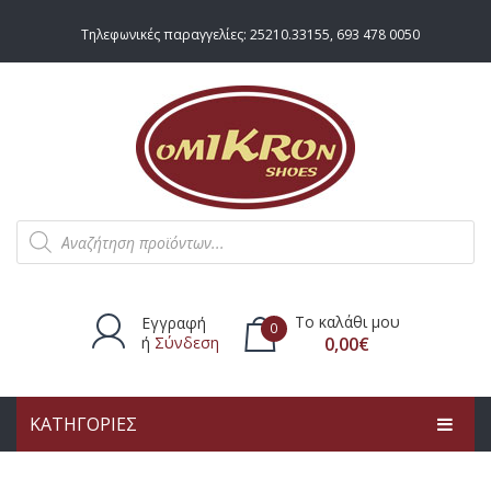
Τηλεφωνικές παραγγελίες:
25210.33155
,
693 478 0050
Products
search
Το καλάθι μου
Εγγραφή
0
ή
Σύνδεση
0,00
€
ΚΑΤΗΓΟΡΙΕΣ
Δεν υπάρχουν προϊόντα στο
καλάθι.
ΑΡΧΙΚΗ