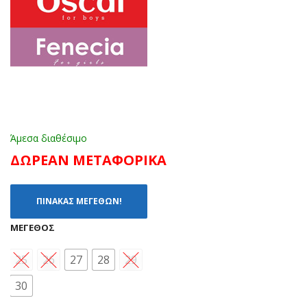
(30
ΝΖ
-
Ε
36)
(25
-
32)
Άμεσα διαθέσιμο
ΔΩΡΕΑΝ ΜΕΤΑΦΟΡΙΚΑ
ΠΙΝΑΚΑΣ ΜΕΓΕΘΩΝ!
ΜΈΓΕΘΟΣ
25
26
27
28
29
30