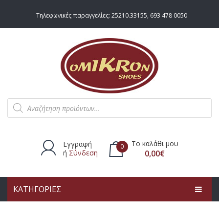
Τηλεφωνικές παραγγελίες:
25210.33155
,
693 478 0050
Products
search
Το καλάθι μου
Εγγραφή
0
ή
Σύνδεση
0,00
€
ΚΑΤΗΓΟΡΙΕΣ
Δεν υπάρχουν προϊόντα στο
καλάθι.
ΑΡΧΙΚΗ