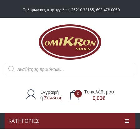
Τηλεφωνικές παραγγελίες:
25210.33155
,
693 478 0050
Products
search
Το καλάθι μου
Εγγραφή
0
ή
Σύνδεση
0,00
€
ΚΑΤΗΓΟΡΙΕΣ
Δεν υπάρχουν προϊόντα στο
καλάθι.
ΑΡΧΙΚΗ