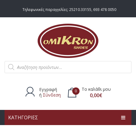
Τηλεφωνικές παραγγελίες:
25210.33155
,
693 478 0050
Products
search
Το καλάθι μου
Εγγραφή
0
ή
Σύνδεση
0,00
€
ΚΑΤΗΓΟΡΙΕΣ
Δεν υπάρχουν προϊόντα στο
καλάθι.
ΑΡΧΙΚΗ