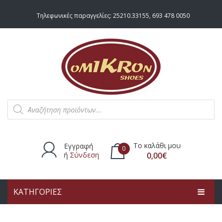
Τηλεφωνικές παραγγελίες:
25210.33155
,
693 478 0050
Products
search
Το καλάθι μου
Εγγραφή
0
ή
Σύνδεση
0,00
€
ΚΑΤΗΓΟΡΙΕΣ
Δεν υπάρχουν προϊόντα στο
καλάθι.
ΑΡΧΙΚΗ