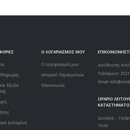
ΦΟΡΙΕΣ
Ο ΛΟΓΑΡΙΑΣΜΟΣ ΜΟΥ
ΕΠΙΚΟΙΝΩΝΗΣΤ
εία
Ο λογαριασμός μου
Διεύθυνση: Κονί
Τηλέφωνο:
2521
 Πληρωμής
Ιστορικό Παραγγελιών
Email: info@omi
και Έξοδα
Επικοινωνία
λής
ΩΡΑΡΙΟ ΛΕΙΤΟΥΡ
οφές
ΚΑΤΑΣΤΗΜΑΤΟ
ήσης
Δευτέρα – Τετάρτ
ικά Δεδομένα
16:00