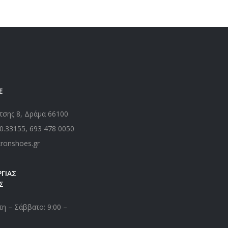
Ε
τσης 8, Δράμα 66100
0.33155
,
693 478 0050
kronshoes.gr
ΓΙΑΣ
Σ
η – Σάββατο: 9:00 –