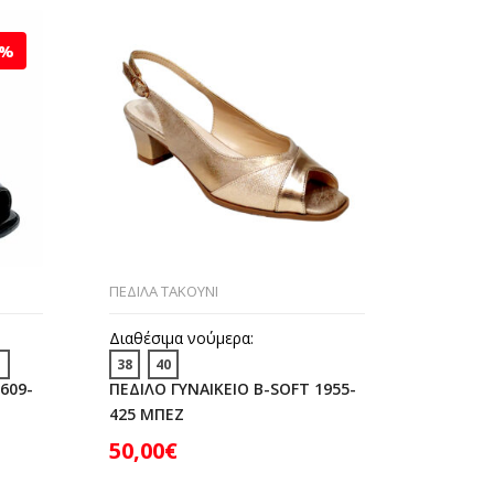
2%
ΠΕΔΙΛΑ ΤΑΚΟΥΝΙ
ΠΕΔΙΛΑ Τ
Διαθέσιμα νούμερα:
Διαθέσι
1
38
40
39
609-
ΠΕΔΙΛΟ ΓΥΝΑΙΚΕΙΟ B-SOFT 1955-
ΠΕΔΙΛΟ 
425 ΜΠΕΖ
84 ΜΠΕ
50,00
€
45,00