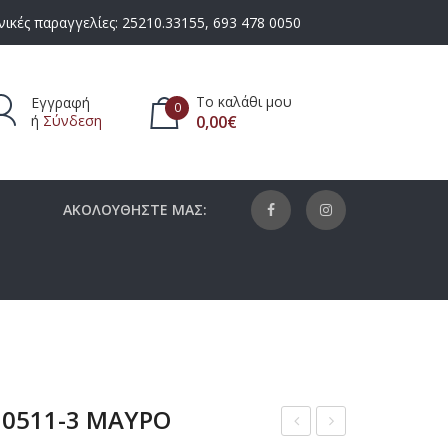
ικές παραγγελίες:
25210.33155
,
693 478 0050
Το καλάθι μου
Εγγραφή
0
ή
Σύνδεση
0,00
€
πάρχουν προϊόντα στο καλάθι.
ΑΚΟΛΟΥΘΗΣΤΕ ΜΑΣ:
 0511-3 ΜΑΥΡΟ