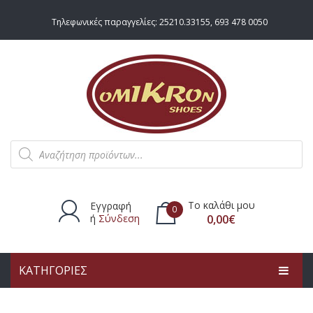
Τηλεφωνικές παραγγελίες:
25210.33155
,
693 478 0050
Products
search
Το καλάθι μου
Εγγραφή
0
ή
Σύνδεση
0,00
€
ΚΑΤΗΓΟΡΙΕΣ
Δεν υπάρχουν προϊόντα στο
καλάθι.
ΑΡΧΙΚΗ