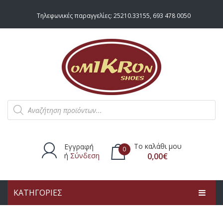
Τηλεφωνικές παραγγελίες:
25210.33155
,
693 478 0050
Products
search
Το καλάθι μου
Εγγραφή
0
ή
Σύνδεση
0,00
€
ΚΑΤΗΓΟΡΙΕΣ
Δεν υπάρχουν προϊόντα στο
καλάθι.
ΑΡΧΙΚΗ