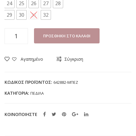
24
25
26
27
28
29
30
31
32
ΠΕΔΙΛΟ
ΠΡΟΣΘΉΚΗ ΣΤΟ ΚΑΛΆΘΙ
ΑΓΟΡΙ
SKILLS
642882
Αγαπημένο
Σύγκριση
ΜΠΕΖ
(24-
32)
ΚΩΔΙΚΌΣ ΠΡΟΪΌΝΤΟΣ:
642882-ΜΠΕΖ
ποσότητα
ΚΑΤΗΓΟΡΊΑ:
ΠΕΔΙΛΑ
ΚΟΙΝΟΠΟΙΗΣΤΕ