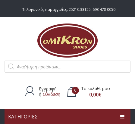
Τηλεφωνικές παραγγελίες:
25210.33155
,
693 478 0050
Products
search
Το καλάθι μου
Εγγραφή
0
ή
Σύνδεση
0,00
€
ΚΑΤΗΓΟΡΙΕΣ
Δεν υπάρχουν προϊόντα στο
καλάθι.
ΑΡΧΙΚΗ