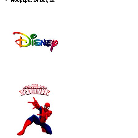
Νούμερα: 24 έως 29.
314
RM
ΜΑ
AN
ΥΡ
007
Ο
268
(38
ΜΠ
-
ΛΕ
45)
(24
-
31)