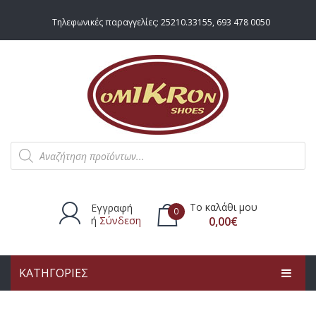
Τηλεφωνικές παραγγελίες:
25210.33155
,
693 478 0050
Products
search
Το καλάθι μου
Εγγραφή
0
ή
Σύνδεση
0,00
€
ΚΑΤΗΓΟΡΙΕΣ
Δεν υπάρχουν προϊόντα στο
καλάθι.
ΑΡΧΙΚΗ