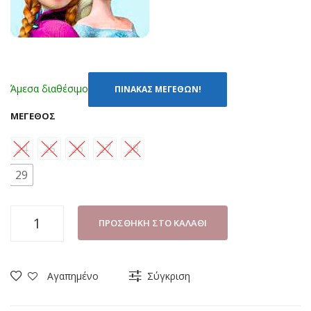
Άμεσα διαθέσιμο
ΠΙΝΑΚΑΣ ΜΕΓΕΘΩΝ!
ΜΈΓΕΘΟΣ
24
25
26
27
28
29
ΠΕΔΙΛΑΚΙ
ΠΡΟΣΘΉΚΗ ΣΤΟ ΚΑΛΆΘΙ
ΘΑΛΑΣΣΗΣ
DISNEY
FROZEN
Αγαπημένο
Σύγκριση
006440
ΒΕΡΑΜΑΝ