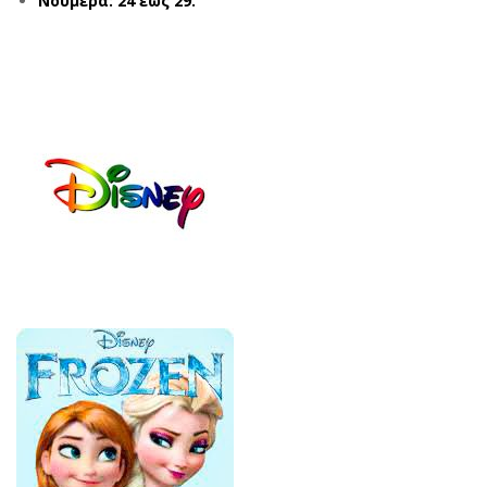
Νούμερα: 24 έως 29.
GD
NNI
521
E
6
006
ΡΟ
391
Ζ
ΡΟ
(21
Ζ
-
(26
26)
-
33)