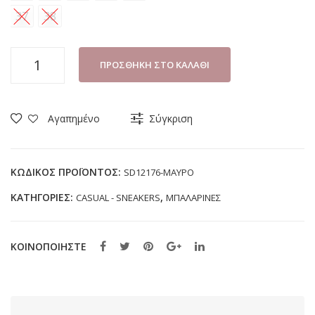
37
38
ΠΑΠΟΥΤΣΙ
ΠΡΟΣΘΉΚΗ ΣΤΟ ΚΑΛΆΘΙ
ΚΟΡΙΤΣΙ
SMART
KIDS
Αγαπημένο
Σύγκριση
SD12176
ΜΑΥΡΟ
(27-
ΚΩΔΙΚΌΣ ΠΡΟΪΌΝΤΟΣ:
SD12176-ΜΑΥΡΟ
38)
ΚΑΤΗΓΟΡΊΕΣ:
,
CASUAL - SNEAKERS
ΜΠΑΛΑΡΙΝΕΣ
ποσότητα
ΚΟΙΝΟΠΟΙΗΣΤΕ