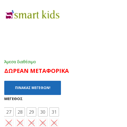
215
219
8
3
ΜΑ
ΜΑ
ΥΡ
ΥΡ
Ο
Ο
(20
(21
-
-
27)
26)
Άμεσα διαθέσιμο
ΔΩΡΕΑΝ ΜΕΤΑΦΟΡΙΚΑ
ΠΙΝΑΚΑΣ ΜΕΓΕΘΩΝ!
ΜΈΓΕΘΟΣ
27
28
29
30
31
32
33
34
35
36