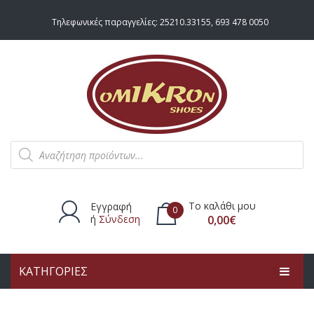
Τηλεφωνικές παραγγελίες:
25210.33155
,
693 478 0050
Products
search
Το καλάθι μου
Εγγραφή
0
ή
Σύνδεση
0,00
€
ΚΑΤΗΓΟΡΙΕΣ
Δεν υπάρχουν προϊόντα στο
καλάθι.
ΑΡΧΙΚΗ