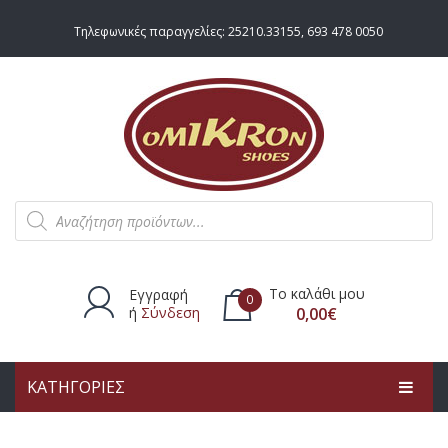
Τηλεφωνικές παραγγελίες:
25210.33155
,
693 478 0050
Products
search
Το καλάθι μου
Εγγραφή
0
ή
Σύνδεση
0,00
€
ΚΑΤΗΓΟΡΙΕΣ
Δεν υπάρχουν προϊόντα στο
καλάθι.
ΑΡΧΙΚΗ