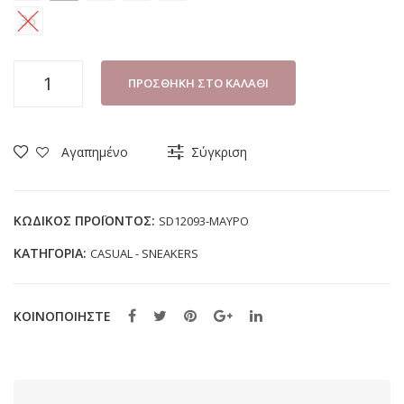
36
ΠΑΠΟΥΤΣΙ
ΠΡΟΣΘΉΚΗ ΣΤΟ ΚΑΛΆΘΙ
ΚΟΡΙΤΣΙ
SMART
KIDS
Αγαπημένο
Σύγκριση
SD12093
ΜΑΥΡΟ
(31-
ΚΩΔΙΚΌΣ ΠΡΟΪΌΝΤΟΣ:
SD12093-ΜΑΥΡΟ
36)
ΚΑΤΗΓΟΡΊΑ:
CASUAL - SNEAKERS
ποσότητα
ΚΟΙΝΟΠΟΙΗΣΤΕ