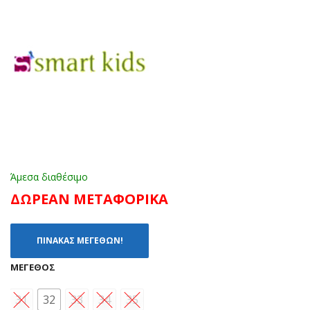
ΛΕ
209
(36
3
-
NU
41)
DE
(31
-
36)
Άμεσα διαθέσιμο
ΔΩΡΕΑΝ ΜΕΤΑΦΟΡΙΚΑ
ΠΙΝΑΚΑΣ ΜΕΓΕΘΩΝ!
ΜΈΓΕΘΟΣ
31
32
33
34
35