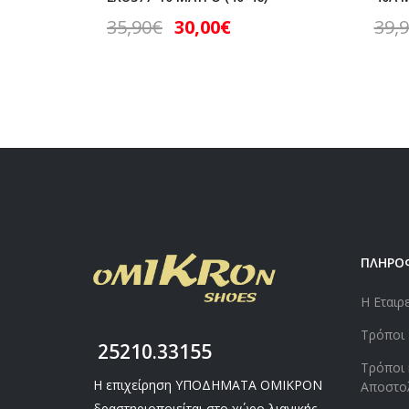
35,90
€
30,00
€
39,
ΠΛΗΡΟ
Η Εταιρ
Τρόποι
25210.33155
Τρόποι 
Η επιχείρηση ΥΠΟΔΗΜΑΤΑ ΟΜΙΚΡΟΝ
Αποστο
δραστηριοποιείται στο χώρο λιανικής