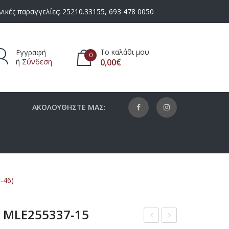
ικές παραγγελίες:
25210.33155
,
693 478 0050
Το καλάθι μου
Εγγραφή
0
ή
Σύνδεση
0,00
€
πάρχουν προϊόντα στο καλάθι.
ΑΚΟΛΟΥΘΗΣΤΕ ΜΑΣ:
-46)
 MLE255337-15