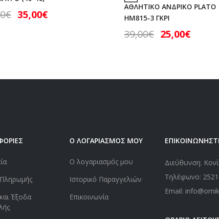
ΑΘΛΗΤΙΚΟ ΑΝΔΡΙΚΟ PLATO
90
€
35,00
€
HM815-3 ΓΚΡΙ
39,00
€
25,00
€
ΦΟΡΙΕΣ
Ο ΛΟΓΑΡΙΑΣΜΟΣ ΜΟΥ
ΕΠΙΚΟΙΝΩΝΗΣΤ
εία
Ο λογαριασμός μου
Διεύθυνση: Κονί
Τηλέφωνο:
2521
 Πληρωμής
Ιστορικό Παραγγελιών
Email: info@omi
και Έξοδα
Επικοινωνία
λής