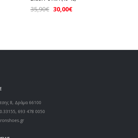
35,90
€
30,00
€
35,00
Ε
τσης 8, Δράμα 66100
0.33155
,
693 478 0050
kronshoes.gr