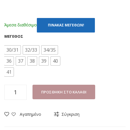
Άμεσα διαθέσιμο
ΠΙΝΑΚΑΣ ΜΕΓΕΘΩΝ!
ΜΈΓΕΘΟΣ
30/31
32/33
34/35
36
37
38
39
40
41
ΠΑΝΤΟΦΛΑ
ΠΡΟΣΘΉΚΗ ΣΤΟ ΚΑΛΆΘΙ
ΠΑΙΔΙΚΗ
SESAMALL
SANTA
Αγαπημένο
Σύγκριση
CLAUS
8700-