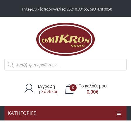
Τηλεφωνικές παραγγελίες:
25210.33155
,
693 478 0050
Products
search
Το καλάθι μου
Εγγραφή
0
ή
Σύνδεση
0,00
€
ΚΑΤΗΓΟΡΙΕΣ
Δεν υπάρχουν προϊόντα στο
καλάθι.
ΑΡΧΙΚΗ