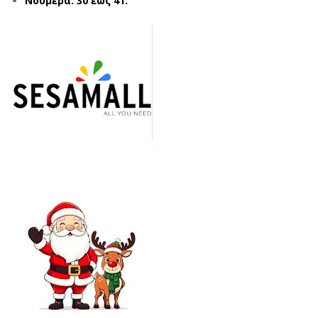
Νούμερα: 30 έως 41.
TA
TA
CLA
CLA
US
US
870
870
0-
0-
34
34
ΜΠ
ΠΡ
ΛΕ
ΑΣΙ
(30
ΝΟ
-
(30
41)
-
41)