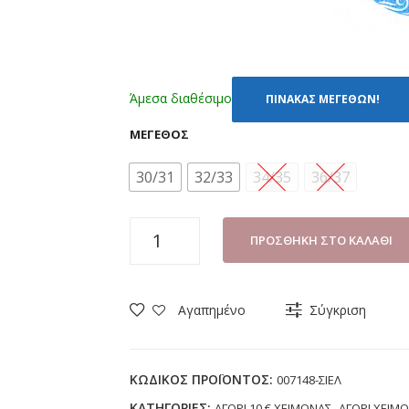
Άμεσα διαθέσιμο
ΠΙΝΑΚΑΣ ΜΕΓΕΘΩΝ!
ΜΈΓΕΘΟΣ
30/31
32/33
34/35
36/37
ΠΑΝΤΟΦΛΑ
ΠΡΟΣΘΉΚΗ ΣΤΟ ΚΑΛΆΘΙ
ΠΑΙΔΙΚΗ
DISNEY
STITCH
Αγαπημένο
Σύγκριση
007148
ΣΙΕΛ
(30-
ΚΩΔΙΚΌΣ ΠΡΟΪΌΝΤΟΣ:
007148-ΣΙΕΛ
37)
ΚΑΤΗΓΟΡΊΕΣ:
,
ΑΓΟΡΙ 10 € ΧΕΙΜΩΝΑΣ
ΑΓΟΡΙ ΧΕΙΜ