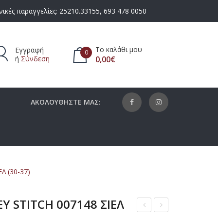
ικές παραγγελίες:
25210.33155
,
693 478 0050
Το καλάθι μου
Εγγραφή
0
ή
Σύνδεση
0,00
€
πάρχουν προϊόντα στο καλάθι.
ΑΚΟΛΟΥΘΗΣΤΕ ΜΑΣ:
Λ (30-37)
Y STITCH 007148 ΣΙΕΛ