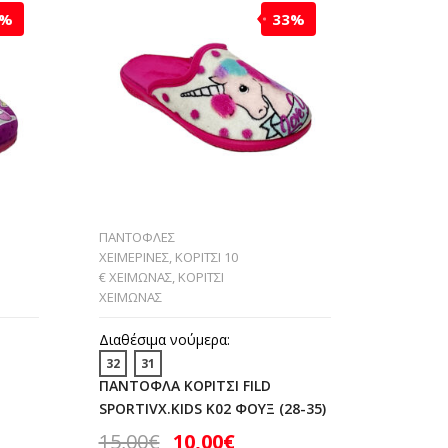
0%
33%
ΠΑΝΤΟΦΛΕΣ
ΠΑΝΤΟΦ
ΧΕΙΜΕΡΙΝΕΣ
,
ΚΟΡΙΤΣΙ 10
ΧΕΙΜΕΡΙΝ
€ ΧΕΙΜΩΝΑΣ
,
ΚΟΡΙΤΣΙ
€ ΧΕΙΜΩ
ΧΕΙΜΩΝΑΣ
ΧΕΙΜΩΝΑ
Διαθέσιμα νούμερα:
Διαθέσι
32
31
31
30
ΠΑΝΤΟΦΛΑ ΚΟΡΙΤΣΙ FILD
ΠΑΝΤΟΦ
SPORTIVX.KIDS K02 ΦΟΥΞ (28-35)
ANATOM
ΡΟΖ (28
15,00
€
10,00
€