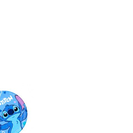
ΠΟ
ΑΝ
ΤΑ
ΤΟ
ΚΙ
ΦΛ
ΚΟ
ΑΚΙ
ΡΙΤ
ΚΟ
ΣΙ
ΡΙΤ
GIA
ΣΙ
RDI
DIS
NO
NE
D’O
Y
RO
MI
GD
NNI
559
E
6
006
ΜΑ
574
ΥΡ
ΡΟ