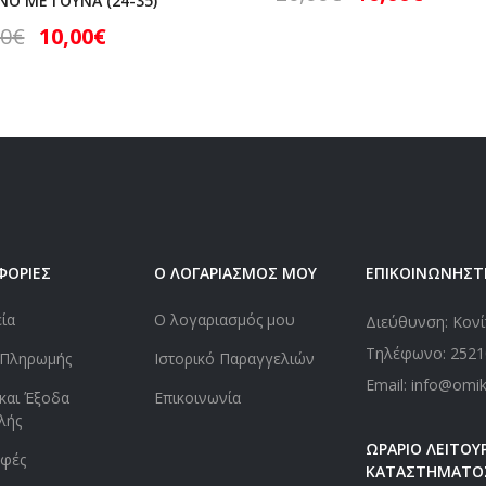
ΝΟ ΜΕ ΓΟΥΝΑ (24-35)
00
€
10,00
€
ΦΟΡΙΕΣ
Ο ΛΟΓΑΡΙΑΣΜΟΣ ΜΟΥ
ΕΠΙΚΟΙΝΩΝΗΣΤ
εία
Ο λογαριασμός μου
Διεύθυνση: Κονί
Τηλέφωνο:
2521
 Πληρωμής
Ιστορικό Παραγγελιών
Email: info@omi
και Έξοδα
Επικοινωνία
λής
ΩΡΑΡΙΟ ΛΕΙΤΟΥΡ
οφές
ΚΑΤΑΣΤΗΜΑΤΟ