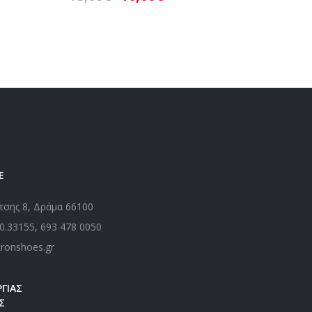
15,00
Ε
τσης 8, Δράμα 66100
0.33155
,
693 478 0050
kronshoes.gr
ΓΙΑΣ
Σ