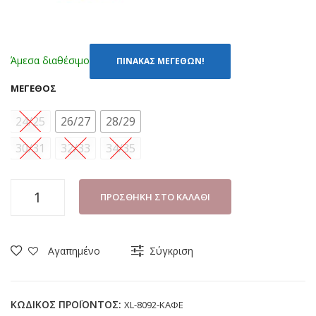
Άμεσα διαθέσιμο
ΠΙΝΑΚΑΣ ΜΕΓΕΘΩΝ!
ΜΈΓΕΘΟΣ
24/25
26/27
28/29
30/31
32/33
34/35
ΠΑΝΤΟΦΛΑ
ΠΡΟΣΘΉΚΗ ΣΤΟ ΚΑΛΆΘΙ
ΚΟΡΙΤΣΙ
SESAMALL
LABUBU
Αγαπημένο
Σύγκριση
XL-
8092
ΚΑΦΕ
ΚΩΔΙΚΌΣ ΠΡΟΪΌΝΤΟΣ:
XL-8092-ΚΑΦΕ