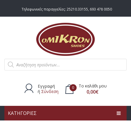
Τηλεφωνικές παραγγελίες:
25210.33155
,
693 478 0050
Products
search
Το καλάθι μου
Εγγραφή
0
ή
Σύνδεση
0,00
€
ΚΑΤΗΓΟΡΙΕΣ
Δεν υπάρχουν προϊόντα στο
καλάθι.
ΑΡΧΙΚΗ