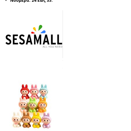
Νούμερα: 24 έως 35.
UB
UB
U
U
XL-
XL-
809
809
0
2
ΣΙΕ
ΜΠ
Λ
ΕΖ
(36
(24
-
-
41)
35)