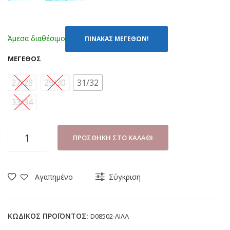
Άμεσα διαθέσιμο
ΠΙΝΑΚΑΣ ΜΕΓΕΘΩΝ!
ΜΈΓΕΘΟΣ
27/28
29/30
31/32
33/34
ΠΑΝΤΟΦΛΑ
ΠΡΟΣΘΉΚΗ ΣΤΟ ΚΑΛΆΘΙ
ΚΟΡΙΤΣΙ
DISNEY
FROZEN
Αγαπημένο
Σύγκριση
D08502
ΛΙΛΑ
(27-
ΚΩΔΙΚΌΣ ΠΡΟΪΌΝΤΟΣ:
D08502-ΛΙΛΑ
34)