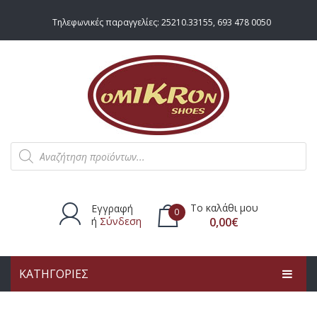
Τηλεφωνικές παραγγελίες:
25210.33155
,
693 478 0050
Products
search
Το καλάθι μου
Εγγραφή
0
ή
Σύνδεση
0,00
€
ΚΑΤΗΓΟΡΙΕΣ
Δεν υπάρχουν προϊόντα στο
καλάθι.
ΑΡΧΙΚΗ