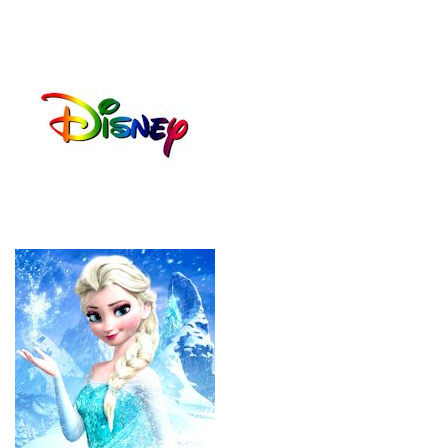
ΜΑ
RBI
ΥΡ
E
Ο
B08
531
ΦΟ
ΥΞ
(27
-
34)