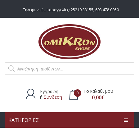
Τηλεφωνικές παραγγελίες:
25210.33155
,
693 478 0050
Products
search
Το καλάθι μου
Εγγραφή
0
ή
Σύνδεση
0,00
€
ΚΑΤΗΓΟΡΙΕΣ
Δεν υπάρχουν προϊόντα στο
καλάθι.
ΑΡΧΙΚΗ