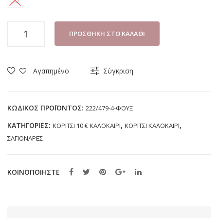
35
ΠΑΝΤΟΦΛΑ
ΠΡΟΣΘΉΚΗ ΣΤΟ ΚΑΛΆΘΙ
ΚΟΡΙΤΣΙ
B-
SOFT
Αγαπημένο
Σύγκριση
479-
4
ΦΟΥΞ
ΚΩΔΙΚΌΣ ΠΡΟΪΌΝΤΟΣ:
222/479-4-ΦΟΥΞ
(30-
ΚΑΤΗΓΟΡΊΕΣ:
,
,
ΚΟΡΙΤΣΙ 10 € ΚΑΛΟΚΑΙΡΙ
ΚΟΡΙΤΣΙ ΚΑΛΟΚΑΙΡΙ
35)
ΣΑΓΙΟΝΑΡΕΣ
ποσότητα
ΚΟΙΝΟΠΟΙΗΣΤΕ