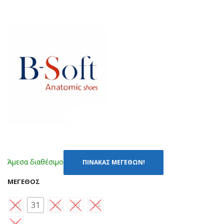
7
-1
ΜΠ
ΡΟ
ΡΟ
Ζ
ΝΖ
(24
Ε
-
(29
35)
-
35)
Άμεσα διαθέσιμο
ΠΙΝΑΚΑΣ ΜΕΓΕΘΩΝ!
ΜΈΓΕΘΟΣ
30
31
32
33
34