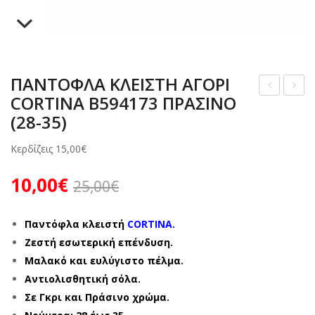
ΖΩΑΚΙΑ
ΜΠΟΤΑΚΙΑ
ΖΩΑΚΙΑ
ΑΝΑΤΟΜΙΚΑ ΠΑΠΟΥΤΣΙΑ – ΜΟΚΑΣΙΝΙΑ
ΠΙΤΖΑΜΕΣ ΓΥΝΑΙΚΕΙΕΣ ΧΕΙΜΕΡΙΝΕΣ
ΚΟΡΙΤΣΙ ΒΕΝΤΟΥΖΑΚΙΑ
ΑΓΟΡΙ ΧΕΙΜΩΝΑΣ
ΓΥΝΑΙΚΕΙΑ 10 € ΚΑΛΟΚΑΙΡΙ
ΓΑΛΟΤΣΕΣ
ΣΑΜΠΩ ΑΝΑΤΟΜΙΚΑ
ΠΙΤΖΑΜΕΣ ΑΝΔΡΙΚΕΣ ΧΕΙΜΕΡΙΝΕΣ
ΑΝΔΡΙΚΕΣ ΚΑΛΤΣΕΣ
ΚΟΡΙΤΣΙ ΧΕΙΜΩΝΑΣ
ΑΓΟΡΙ 10 € ΧΕΙΜΩΝΑΣ
ΖΩΑΚΙΑ
ΠΑΝΤΟΦΛΕΣ ΧΕΙΜΕΡΙΝΕΣ
ΣΕΤ ΑΝΔΡΙΚΕΣ ΚΑΛΤΣΕΣ
ΑΝΔΡΙΚΑ ΧΕΙΜΩΝΑΣ
ΚΟΡΙΤΣΙ 10 € ΧΕΙΜΩΝΑΣ
ΠΑΝΤΟΦΛΑ ΚΛΕΙΣΤΗ ΑΓΟΡΙ
CORTINA B594173 ΠΡΑΣΙΝΟ
ΔΕΡΜΑΤΙΝΕΣ – ΑΝΑΤΟΜΙΚΕΣ
ΓΥΝΑΙΚΕΙΕΣ ΚΑΛΤΣΕΣ
ΓΥΝΑΙΚΕΙΑ ΧΕΙΜΩΝΑΣ
ΑΝΔΡΙΚΑ 10 € ΧΕΙΜΩΝΑΣ
ΑΝ
ΑΝ
(28-35)
ΤΟ
ΤΟ
ΠΑΝΤΟΦΛΕΣ ΚΛΕΙΣΤΕΣ
ΣΕΤ ΓΥΝΑΙΚΕΙΕΣ ΚΑΛΤΣΕΣ
ΓΥΝΑΙΚΕΙΑ 10 € ΧΕΙΜΩΝΑΣ
ΦΛ
ΦΛ
Κερδίζεις
15,00
€
ΜΠΟΤΑΚΙΑ
Α
ΑΚΙ
10,00
€
25,00
€
ΚΛΕ
ΑΓ
ΖΩΑΚΙΑ
ΙΣΤ
ΟΡΙ
Η
ALC
Παντόφλα κλειστή
CORTINA.
Ζεστή εσωτερική επένδυση.
ΑΓ
ALD
Μαλακό και ευλύγιστο πέλμα.
ΟΡΙ
E
Αντιολισθητική σόλα.
CO
150
Σε Γκρι και Πράσινο χρώμα.
RTI
02