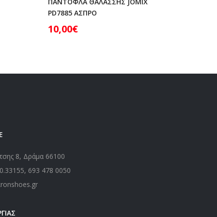
ΠΑΝΤΟΦΛΑ ΘΑΛΑΣΣΗΣ JOMIX
15,00
PD7885 ΑΣΠΡΟ
10,00
€
Ε
τσης 8, Δράμα 66100
0.33155
,
693 478 0050
kronshoes.gr
ΓΙΑΣ