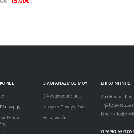
00
€
15,00
€
ΦΟΡΙΕΣ
Ο ΛΟΓΑΡΙΑΣΜΟΣ ΜΟΥ
ΕΠΙΚΟΙΝΩΝΗΣΤ
εία
Ο λογαριασμός μου
Διεύθυνση: Κονί
Τηλέφωνο:
2521
 Πληρωμής
Ιστορικό Παραγγελιών
Email: info@omi
και Έξοδα
Επικοινωνία
λής
ΩΡΑΡΙΟ ΛΕΙΤΟΥΡ