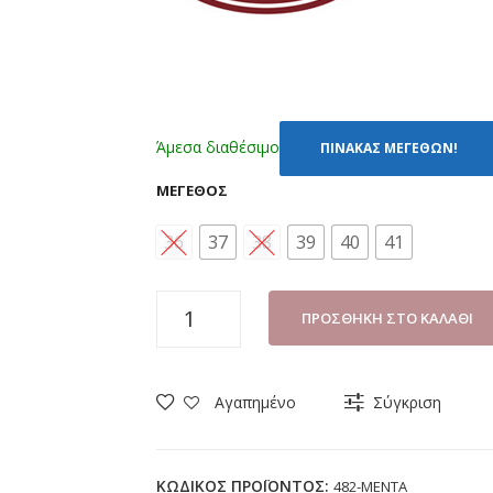
Άμεσα διαθέσιμο
ΠΙΝΑΚΑΣ ΜΕΓΕΘΩΝ!
ΜΈΓΕΘΟΣ
36
37
38
39
40
41
ΠΑΝΤΟΦΛΑ
ΠΡΟΣΘΉΚΗ ΣΤΟ ΚΑΛΆΘΙ
ΘΑΛΑΣΣΗΣ
ΓΥΝΑΙΚΕΙΑ
DUEMELE
Αγαπημένο
Σύγκριση
482
ΜΕΝΤΑ
(36-
ΚΩΔΙΚΌΣ ΠΡΟΪΌΝΤΟΣ:
482-ΜΕΝΤΑ