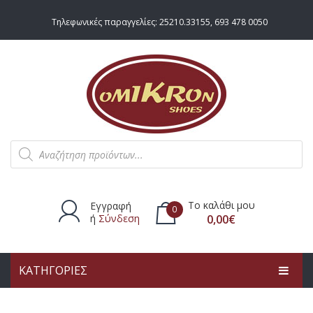
Τηλεφωνικές παραγγελίες:
25210.33155
,
693 478 0050
Products
search
Το καλάθι μου
Εγγραφή
0
ή
Σύνδεση
0,00
€
ΚΑΤΗΓΟΡΙΕΣ
Δεν υπάρχουν προϊόντα στο
καλάθι.
ΑΡΧΙΚΗ