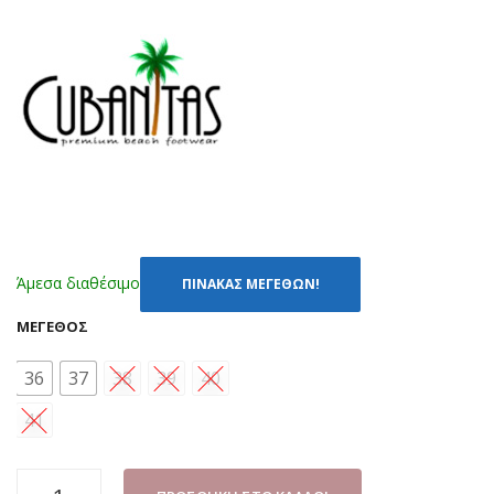
CU
ΡΟ
BA
Ζ
NIT
(36
AS
-
SD0
41)
901
8
ΛΕ
ΟΠ
Άμεσα διαθέσιμο
ΠΙΝΑΚΑΣ ΜΕΓΕΘΩΝ!
ΑΡ
ΜΈΓΕΘΟΣ
36
37
38
39
40
41
ΠΑΝΤΟΦΛΑ