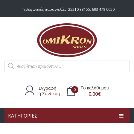
Τηλεφωνικές παραγγελίες:
25210.33155
,
693 478 0050
Products
search
Το καλάθι μου
Εγγραφή
0
ή
Σύνδεση
0,00
€
ΚΑΤΗΓΟΡΙΕΣ
Δεν υπάρχουν προϊόντα στο
καλάθι.
ΑΡΧΙΚΗ