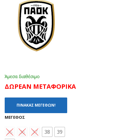
Ζ
ΧΑΚ
ΜΕ
Ι
ΓΟ
(25
ΥΝ
-
Α
36)
(24
-
35)
Άμεσα διαθέσιμο
ΔΩΡΕΑΝ ΜΕΤΑΦΟΡΙΚΑ
ΠΙΝΑΚΑΣ ΜΕΓΕΘΩΝ!
ΜΈΓΕΘΟΣ
35
36
37
38
39