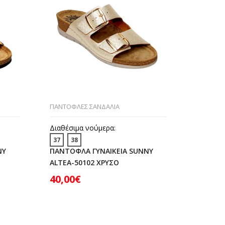
ΠΑΝΤΟΦΛΕΣ ΣΑΝΔΑΛΙΑ
ΠΑΝΤΟΦΛ
Διαθέσιμα νούμερα:
Διαθέσι
37
38
37
38
NY
ΠΑΝΤΟΦΛΑ ΓΥΝΑΙΚΕΙΑ SUNNY
ΠΑΝΤΟΦ
ALTEA-50102 ΧΡΥΣΟ
TF04 Μ
40,00
€
45,00