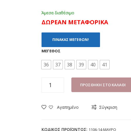
Άμεσα διαθέσιμο
ΔΩΡΕΑΝ ΜΕΤΑΦΟΡΙΚΑ
ΠΙΝΑΚΑΣ ΜΕΓΕΘΩΝ!
ΜΈΓΕΘΟΣ
36
37
38
39
40
41
ΠΑΝΤΟΦΛΑ
ΠΡΟΣΘΉΚΗ ΣΤΟ ΚΑΛΆΘΙ
ΓΥΝΑΙΚΕΙΑ
SABINO
1106-
Αγαπημένο
Σύγκριση
14
ΜΑΥΡΟ
ποσότητα
ΚΩΔΙΚΌΣ ΠΡΟΪΌΝΤΟΣ:
1106-14-ΜΑΥΡΟ