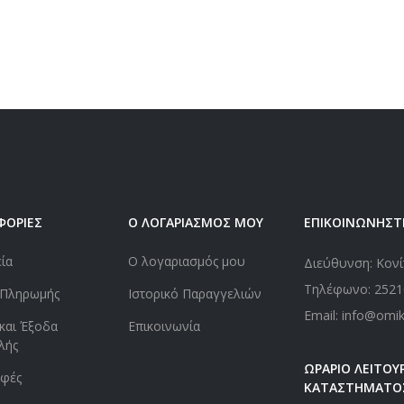
ΦΟΡΙΕΣ
Ο ΛΟΓΑΡΙΑΣΜΟΣ ΜΟΥ
ΕΠΙΚΟΙΝΩΝΗΣΤ
εία
Ο λογαριασμός μου
Διεύθυνση: Κονί
Τηλέφωνο:
2521
 Πληρωμής
Ιστορικό Παραγγελιών
Email: info@omi
και Έξοδα
Επικοινωνία
λής
ΩΡΑΡΙΟ ΛΕΙΤΟΥΡ
οφές
ΚΑΤΑΣΤΗΜΑΤΟ