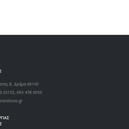
Ε
τσης 8, Δράμα 66100
0.33155
,
693 478 0050
kronshoes.gr
ΓΙΑΣ
Σ