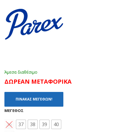
33-
EA-
023
601
.B
05
ΜΑ
ΛΑΔ
ΥΡ
Ι
Ο
Άμεσα διαθέσιμο
ΔΩΡΕΑΝ ΜΕΤΑΦΟΡΙΚΑ
ΠΙΝΑΚΑΣ ΜΕΓΕΘΩΝ!
ΜΈΓΕΘΟΣ
36
37
38
39
40