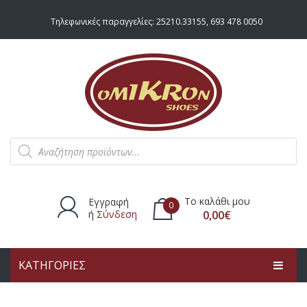
Τηλεφωνικές παραγγελίες:
25210.33155
,
693 478 0050
Products
search
Το καλάθι μου
Εγγραφή
0
ή
Σύνδεση
0,00
€
ΚΑΤΗΓΟΡΙΕΣ
Δεν υπάρχουν προϊόντα στο
καλάθι.
ΑΡΧΙΚΗ