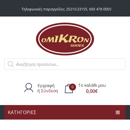
Τηλεφωνικές παραγγελίες:
25210.33155
,
693 478 0050
Products
search
Το καλάθι μου
Εγγραφή
0
ή
Σύνδεση
0,00
€
ΚΑΤΗΓΟΡΙΕΣ
Δεν υπάρχουν προϊόντα στο
καλάθι.
ΑΡΧΙΚΗ