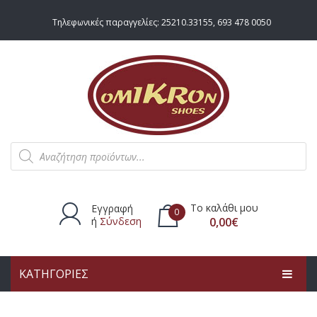
Τηλεφωνικές παραγγελίες:
25210.33155
,
693 478 0050
Products
search
Το καλάθι μου
Εγγραφή
0
ή
Σύνδεση
0,00
€
ΚΑΤΗΓΟΡΙΕΣ
Δεν υπάρχουν προϊόντα στο
καλάθι.
ΑΡΧΙΚΗ