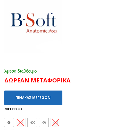
7-
634
825
F
ΜΑ
ΜΑ
ΥΡ
ΥΡ
Ο
Ο
(36
-
41)
Άμεσα διαθέσιμο
ΔΩΡΕΑΝ ΜΕΤΑΦΟΡΙΚΑ
ΠΙΝΑΚΑΣ ΜΕΓΕΘΩΝ!
ΜΈΓΕΘΟΣ
36
37
38
39
40