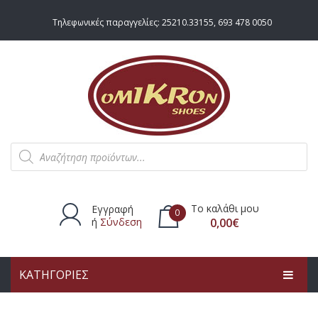
Τηλεφωνικές παραγγελίες:
25210.33155
,
693 478 0050
Products
search
Το καλάθι μου
Εγγραφή
0
ή
Σύνδεση
0,00
€
ΚΑΤΗΓΟΡΙΕΣ
Δεν υπάρχουν προϊόντα στο
καλάθι.
ΑΡΧΙΚΗ