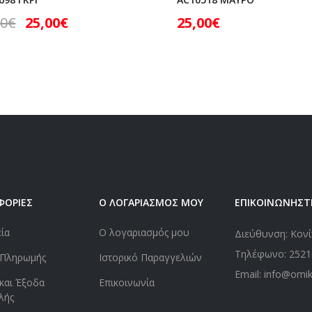
00
€
25,00
€
25,00
€
ΦΟΡΙΕΣ
Ο ΛΟΓΑΡΙΑΣΜΟΣ ΜΟΥ
ΕΠΙΚΟΙΝΩΝΗΣΤ
εία
Ο λογαριασμός μου
Διεύθυνση: Κονί
Τηλέφωνο:
2521
 Πληρωμής
Ιστορικό Παραγγελιών
Email: info@omi
και Έξοδα
Επικοινωνία
λής