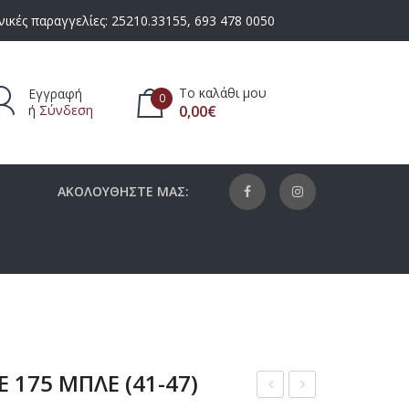
ικές παραγγελίες:
25210.33155
,
693 478 0050
Το καλάθι μου
Εγγραφή
0
ή
Σύνδεση
0,00
€
πάρχουν προϊόντα στο καλάθι.
ΑΚΟΛΟΥΘΗΣΤΕ ΜΑΣ:
 175 ΜΠΛΕ (41-47)