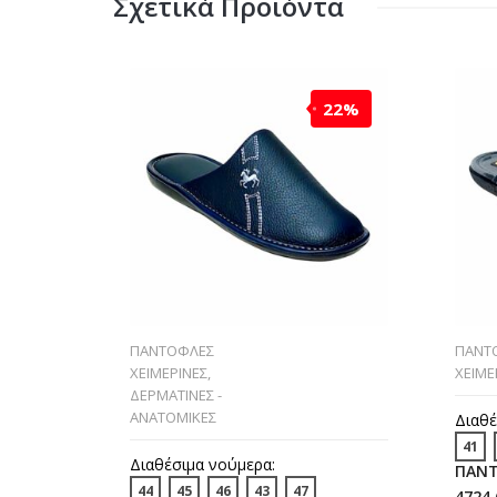
Σχετικά Προϊόντα
22%
ΠΑΝΤΟΦΛΕΣ
ΠΑΝΤ
ΧΕΙΜΕΡΙΝΕΣ
,
ΧΕΙΜΕ
ΔΕΡΜΑΤΙΝΕΣ -
ΑΝΑΤΟΜΙΚΕΣ
Διαθέ
41
Διαθέσιμα νούμερα:
ΠΑΝΤ
44
45
46
43
47
4724.