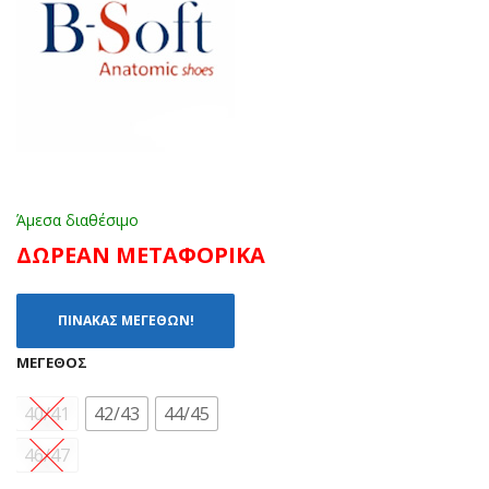
ΜΠ
ΛΑΔ
ΛΕ
Ι
(40
(40
-
-
47)
47)
Άμεσα διαθέσιμο
ΔΩΡΕΑΝ ΜΕΤΑΦΟΡΙΚΑ
ΠΙΝΑΚΑΣ ΜΕΓΕΘΩΝ!
ΜΈΓΕΘΟΣ
40/41
42/43
44/45
46/47