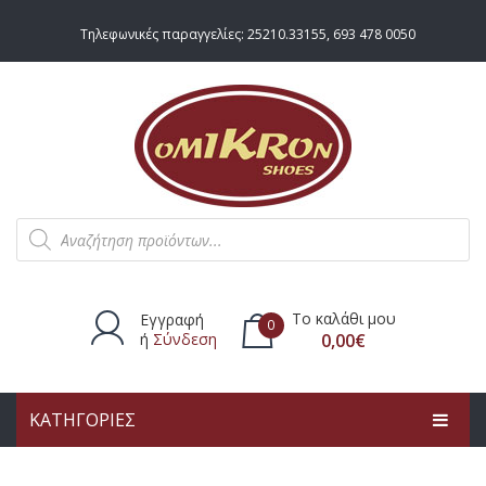
Τηλεφωνικές παραγγελίες:
25210.33155
,
693 478 0050
Products
search
Το καλάθι μου
Εγγραφή
0
ή
Σύνδεση
0,00
€
ΚΑΤΗΓΟΡΙΕΣ
Δεν υπάρχουν προϊόντα στο
καλάθι.
ΑΡΧΙΚΗ