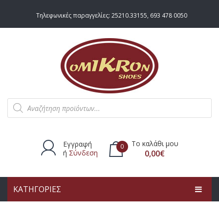
Τηλεφωνικές παραγγελίες:
25210.33155
,
693 478 0050
Products
search
Το καλάθι μου
Εγγραφή
0
ή
Σύνδεση
0,00
€
ΚΑΤΗΓΟΡΙΕΣ
Δεν υπάρχουν προϊόντα στο
καλάθι.
ΑΡΧΙΚΗ