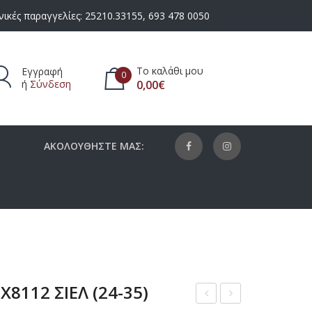
ικές παραγγελίες:
25210.33155
,
693 478 0050
Το καλάθι μου
Εγγραφή
0
ή
Σύνδεση
0,00
€
πάρχουν προϊόντα στο καλάθι.
ΑΚΟΛΟΥΘΗΣΤΕ ΜΑΣ:
8112 ΣΙΕΛ (24-35)