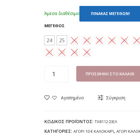
Άμεσα διαθέσιμο
ΠΙΝΑΚΑΣ ΜΕΓΕΘΩΝ!
ΜΈΓΕΘΟΣ
24
25
26
27
28
29
30
31
32
33
34
35
ΠΑΝΤΟΦΛΑ
ΠΡΟΣΘΉΚΗ ΣΤΟ ΚΑΛΆΘΙ
ΑΓΟΡΙ
BACIO
TX8112
Αγαπημένο
Σύγκριση
ΣΙΕΛ
(24-
35)
ΚΩΔΙΚΌΣ ΠΡΟΪΌΝΤΟΣ:
TX8112-ΣΙΕΛ
ποσότητα
ΚΑΤΗΓΟΡΊΕΣ:
,
ΑΓΟΡΙ 10 € ΚΑΛΟΚΑΙΡΙ
ΑΓΟΡΙ ΚΑΛΟΚ