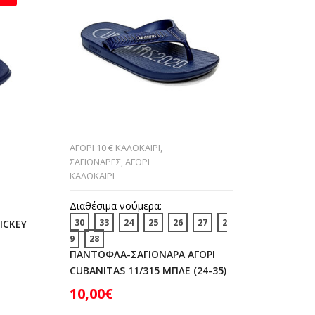
ΑΓΟΡΙ 10 € ΚΑΛΟΚΑΙΡΙ
,
ΣΑΓΙΟΝΑ
ΣΑΓΙΟΝΑΡΕΣ
,
ΑΓΟΡΙ
ΠΑΝΤOΦΛ
ΚΑΛΟΚΑΙΡΙ
ΠΕΔΙΛΑΚ
ΑΓΟΡΙ ΚΑ
Διαθέσιμα νούμερα:
Διαθέσι
30
33
24
25
26
27
2
ICKEY
22
23
9
28
ΠΑΝΤΟΦ
ΠΑΝΤΟΦΛΑ-ΣΑΓΙΟΝΑΡΑ ΑΓΟΡΙ
SA40260
CUBANITAS 11/315 ΜΠΛΕ (24-35)
14,00
10,00
€