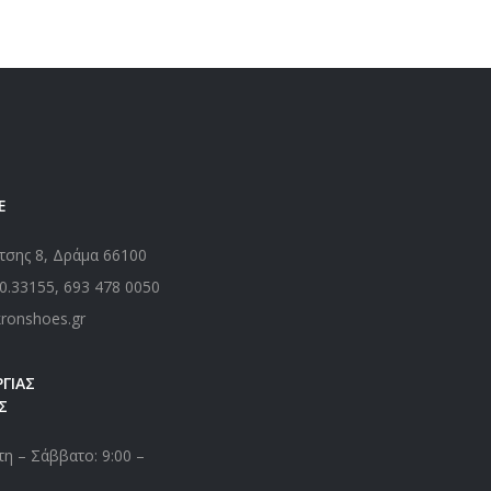
Ε
τσης 8, Δράμα 66100
0.33155
,
693 478 0050
kronshoes.gr
ΓΙΑΣ
Σ
η – Σάββατο: 9:00 –