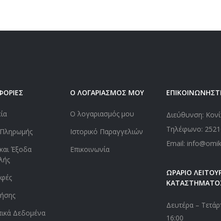
ΦΟΡΙΕΣ
Ο ΛΟΓΑΡΙΑΣΜΟΣ ΜΟΥ
ΕΠΙΚΟΙΝΩΝΗΣΤ
εία
Ο λογαριασμός μου
Διεύθυνση: Κονί
Τηλέφωνο:
2521
 Πληρωμής
Ιστορικό Παραγγελιών
Email: info@omi
και Έξοδα
Επικοινωνία
λής
ΩΡΑΡΙΟ ΛΕΙΤΟΥΡ
οφές
ΚΑΤΑΣΤΗΜΑΤΟ
ήσης
Δευτέρα – Τετάρτ
ικά Δεδομένα
16:00