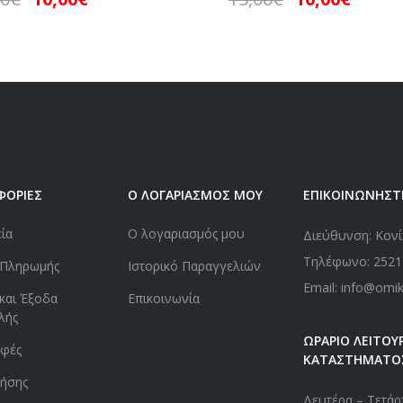
ΦΟΡΙΕΣ
Ο ΛΟΓΑΡΙΑΣΜΟΣ ΜΟΥ
ΕΠΙΚΟΙΝΩΝΗΣΤ
εία
Ο λογαριασμός μου
Διεύθυνση: Κονί
Τηλέφωνο:
2521
 Πληρωμής
Ιστορικό Παραγγελιών
Email: info@omi
και Έξοδα
Επικοινωνία
λής
ΩΡΑΡΙΟ ΛΕΙΤΟΥΡ
οφές
ΚΑΤΑΣΤΗΜΑΤΟ
ήσης
Δευτέρα – Τετάρτ