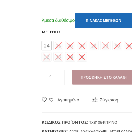
Άμεσα διαθέσιμο
ΠΙΝΑΚΑΣ ΜΕΓΕΘΩΝ!
ΜΈΓΕΘΟΣ
24
25
26
27
28
29
30
31
32
33
34
35
ΠΑΝΤΟΦΛΑ
ΠΡΟΣΘΉΚΗ ΣΤΟ ΚΑΛΆΘΙ
ΑΓΟΡΙ
BACIO
TX8106
Αγαπημένο
Σύγκριση
ΚΙΤΡΙΝΟ
(24-
35)
ΚΩΔΙΚΌΣ ΠΡΟΪΌΝΤΟΣ:
TX8106-ΚΙΤΡΙΝΟ
ποσότητα
ΚΑΤΗΓΟΡΊΕΣ:
,
ΑΓΟΡΙ 10 € ΚΑΛΟΚΑΙΡΙ
ΑΓΟΡΙ ΚΑΛΟΚ