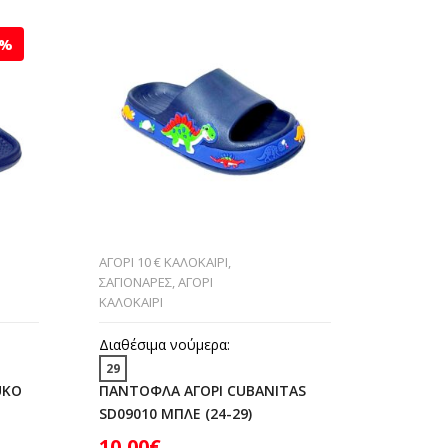
3%
ΑΓΟΡΙ 10 € ΚΑΛΟΚΑΙΡΙ
,
ΑΓΟΡΙ 10
ΣΑΓΙΟΝΑΡΕΣ
,
ΑΓΟΡΙ
ΣΑΓΙΟΝΑ
ΚΑΛΟΚΑΙΡΙ
ΚΑΛΟΚΑΙΡ
Διαθέσιμα νούμερα:
Διαθέσι
29
24
UKO
ΠΑΝΤΟΦΛΑ ΑΓΟΡΙ CUBANITAS
ΠΑΝΤΟΦ
SD09010 ΜΠΛΕ (24-29)
ΣΙΕΛ (24
10,00
€
10,00