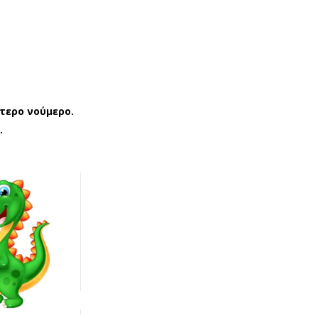
ΑΝ
ΑΝ
ΤΟ
ΤΟ
ΦΛ
ΦΛ
ΑΚΙ
Α
ΑΓ
ΑΓ
ΟΡΙ
ΟΡΙ
τερο νούμερο.
CU
BAC
.
BA
IO
NIT
TX8
AS
112
09/
ΜΠ
055
ΛΕ
ΜΠ
(24
ΛΕ
-
(24
35)
-