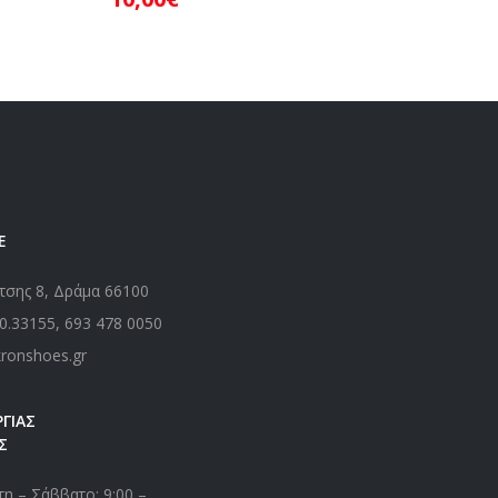
Ε
τσης 8, Δράμα 66100
0.33155
,
693 478 0050
kronshoes.gr
ΓΙΑΣ
Σ
η – Σάββατο: 9:00 –