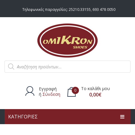
Τηλεφωνικές παραγγελίες:
25210.33155
,
693 478 0050
Products
search
Το καλάθι μου
Εγγραφή
0
ή
Σύνδεση
0,00
€
ΚΑΤΗΓΟΡΙΕΣ
Δεν υπάρχουν προϊόντα στο
καλάθι.
ΑΡΧΙΚΗ