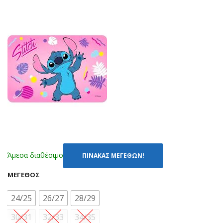
H
H
LT-
LT-
600
600
5
6
ΜΩ
ΡΟ
Β
Ζ
(20
(24
-
-
27)
35)
Άμεσα διαθέσιμο
ΠΙΝΑΚΑΣ ΜΕΓΕΘΩΝ!
ΜΈΓΕΘΟΣ
24/25
26/27
28/29
30/31
32/33
34/35